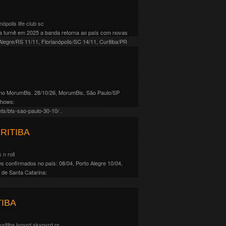
anópolis
life club
sc
da turnê em 2025 a banda retorna ao país com novas
egre/RS 11/11, Florianópolis/SC 14/11, Curitiba/PR
no MorumBis. 28/10/26, MorumBis, São Paulo/SP
shows:
ts/bts-sao-paulo-30-10/ .
RITIBA
k n roll
s confirmados no país: 08/04, Porto Alegre 10/04,
 de Santa Catarina:
IBA
uritiba
lynyrd skynyrd
pr