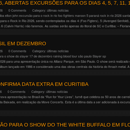
age 01 . Mainstage 02 . Riot . Temple . Valley . Warzone Nós novamente estaremos […]
6, ABERTAS EXCURSÕES PARA OS DIAS 4, 5, 7, 11, 1
26
0 Comments
Category:
últimas notícias
tiba
elton john
excursão para o rock in rio
foo fighters
maroon 5
paraná
rock in rio 2026
santa
ara o Rock in Rio 2026, sendo contemplados os dias 4 (Foo Figters), 5 (Avenged Senfold), 7
 6 (Calvin Harris) não faremos. As saídas serão apenas do litoral de SC e Curitiba: – Florian
SIL EM DEZEMBRO
26
0 Comments
Category:
últimas notícias
ra o show do slayer 17 de dezembro
raining blood tour
são paulo
Slayer
sp
 2026 para uma apresentação única no Allianz Parque, em São Paulo. O show será realizado 
 álbum lançado em 1986 e considerado uma das obras centrais da história do thrash metal. A
NFIRMA DATA EXTRA EM CURITIBA
26
0 Comments
Category:
últimas notícias
ova apresentação no Brasil da “Run for Your Lives”, turnê que celebra os 50 anos de carre
da Baixada, em realização da Move Concerts. Esta é a última data a ser adicionada à excur
ÃO PARA O SHOW DO THE WHITE BUFFALO EM FL