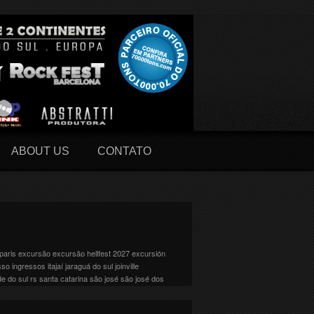
ABOUT US
CONTATO
paris
excursão
excursão hellfest 2027
excursión
sso
ingressos
itajaí
jaraguá do sul
joinville
de do sul
rs
santa catarina
são josé
são josé dos
 As bandas serão divididas em 10 palcos: . Abyss .