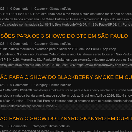
2026
0 Comments
Category:
últimas notícias
6
11/11
11/11/2026
11/11/26
excursão para o the White buffalo em floripa
fastix.com.br
flori
a volta da banda americana The White Buffalo ao Brasil em Novembro. Depois do sucesso 
 As cidades confirmadas são: 06/11, Belo Horizonte/MG 07/11, São Paulo/SP 09/11, Porto Al
SÕES PARA OS 3 SHOWS DO BTS EM SÃO PAULO
2026
0 Comments
Category:
últimas notícias
26
bts
estádio morumbis
excursão para o show do BTS em São Paulo
k-pop
kpop
 confirmou 3 shows no Brasil em Outubro deste ano. Os shows serão todos em São Paulo 
o/SP 31/10/26, MorumBis, São Paulo/SP Estamos com excursão (viagem) aberta para os 3 
owley.com.br/events/bts-sao-paulo-28-10/ . 30/10/26: https://www.makilacrowley.com.br/even
owley.com.br/events/bts-sao-paulo-31-10/ .
ÃO PARA O SHOW DO BLACKBERRY SMOKE EM CU
2026
0 Comments
Category:
últimas notícias
04
12/04/2026
12/04/26
blackberry smoke
excursão para o blackberry smoke em curitiba
tor
nunciou a vinda da banda americana de southern rock ao Brasil em Abril de 2026. São 4 show
o 12/04, Curitiba – Tork n Roll Para os interessados já estamos com excursão aberta saindo
.br/events/blackberry-smoke-curitiba-2/
ÃO PARA O SHOW DO LYNYRD SKYNYRD EM CURIT
26
0 Comments
Category:
últimas notícias
e 2026
01/04
01/04/20206
01/04/26
curitiba
excursão para o lynyrd skynyrd em curitiba
live c