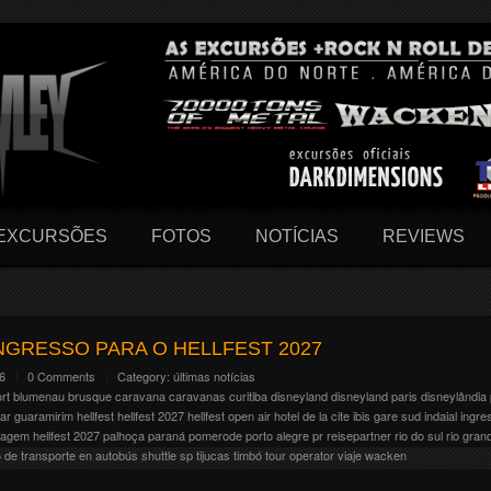
EXCURSÕES
FOTOS
NOTÍCIAS
REVIEWS
NGRESSO PARA O HELLFEST 2027
26
0 Comments
Category:
últimas notícias
ort
blumenau
brusque
caravana
caravanas
curitiba
disneyland
disneyland paris
disneylândia 
ar
guaramirim
hellfest
hellfest 2027
hellfest open air
hotel de la cite
ibis gare sud
indaial
ingre
iagem hellfest 2027
palhoça
paraná
pomerode
porto alegre
pr
reisepartner
rio do sul
rio gran
o de transporte en autobús
shuttle
sp
tijucas
timbó
tour operator
viaje
wacken
eus 20 anos e pra isso resolveram fazer uma grande festa com + de 300 bandas no line-up.