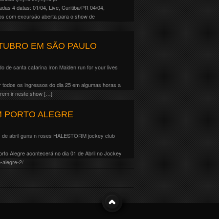
as 4 datas: 01/04, Live, Curitiba/PR 04/04,
mos com excursão aberta para o show de
TUBRO EM SÃO PAULO
do de santa catarina
Iron Maiden
run for your lives
r todos os ingressos do dia 25 em algumas horas a
erem ir neste show […]
M PORTO ALEGRE
de abril
guns n roses
HALESTORM
jockey club
rto Alegre acontecerá no dia 01 de Abril no Jockey
-alegre-2/