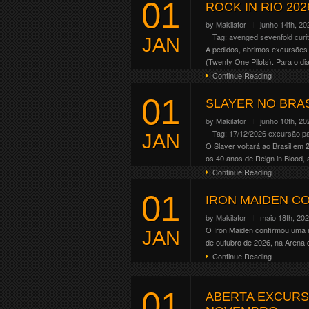
01
Altar . Crypt . Forge . Mainst
ROCK IN RIO 202
Continue Reading
by
Makilator
junho 14th, 20
Tag:
avenged sevenfold
curi
JAN
A pedidos, abrimos excursões p
(Twenty One Pilots). Para o dia
Continue Reading
01
SLAYER NO BRA
by
Makilator
junho 10th, 20
Tag:
17/12/2026
excursão pa
JAN
O Slayer voltará ao Brasil em
os 40 anos de Reign in Blood,
Continue Reading
01
IRON MAIDEN CO
by
Makilator
maio 18th, 20
O Iron Maiden confirmou uma n
JAN
de outubro de 2026, na Arena 
Continue Reading
01
ABERTA EXCURS