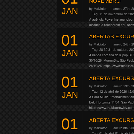
NOVEMBRO
by
Makilator
janeiro 27th, 
JAN
Tag:
11 de novembro de 202
A agência Powerline anunciou 
cidades a receberem seu show.
18/11, Brasília/DF 20/11, […]
01
ABERTAS EXCUR
Continue Reading
by
Makilator
janeiro 24th, 
Tag:
28 30 31 de outubro 20
JAN
A banda coreana de k-pop BTS
30/10/26, MorumBis, São Paul
28/10/26: https://www.makilacr
31/10/26: https://www.makilacr
01
Continue Reading
ABERTA EXCURS
by
Makilator
janeiro 13th, 
Tag:
12 de abril de 2026
12/
JAN
A Solid Music Entertainment a
Belo Horizonte 11/04, São Paul
https://www.makilacrowley.com
Continue Reading
01
ABERTA EXCURS
by
Makilator
janeiro 8th, 20
Tag:
01 de abril
01 de abril d