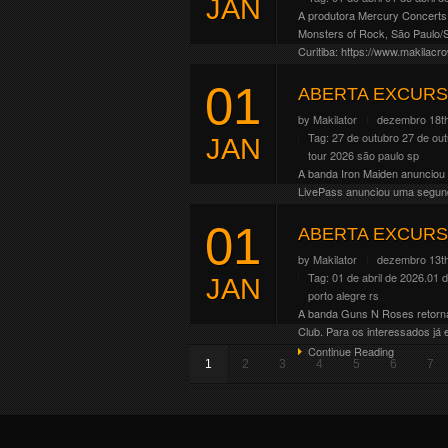
JAN
A produtora Mercury Concerts 
Monsters of Rock, São Paulo/S
Curitiba: https://www.makilacr
Continue Reading
01
ABERTA EXCURS
by
Makilator
dezembro 18th
Tag:
27 de outubro
27 de ou
JAN
tour 2026
são paulo
sp
A banda Iron Maiden anunciou 
LivePass anunciou uma segunda
Continue Reading
01
ABERTA EXCURS
by
Makilator
dezembro 13th
Tag:
01 de abril de 2026.01 d
JAN
porto alegre
rs
A banda Guns N Roses retornará
Club. Para os interessados já
Continue Reading
1
2
3
4
5
6
7