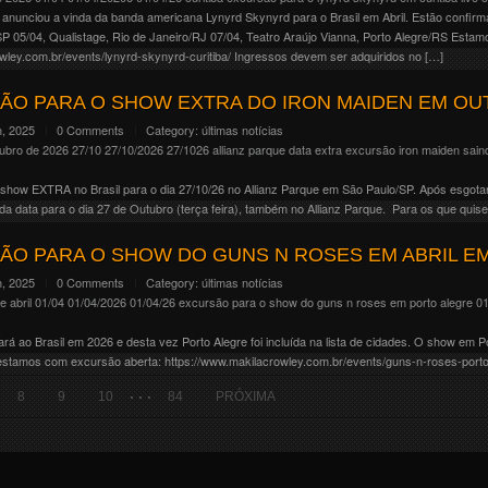
anunciou a vinda da banda americana Lynyrd Skynyrd para o Brasil em Abril. Estão confirmad
P 05/04, Qualistage, Rio de Janeiro/RJ 07/04, Teatro Araújo Vianna, Porto Alegre/RS Esta
owley.com.br/events/lynyrd-skynyrd-curitiba/ Ingressos devem ser adquiridos no […]
ÃO PARA O SHOW EXTRA DO IRON MAIDEN EM OU
, 2025
0 Comments
Category:
últimas notícias
tubro de 2026
27/10
27/10/2026
27/1026
allianz parque
data extra
excursão iron maiden sain
show EXTRA no Brasil para o dia 27/10/26 no Allianz Parque em São Paulo/SP. Após esgota
 data para o dia 27 de Outubro (terça feira), também no Allianz Parque. Para os que quis
ÃO PARA O SHOW DO GUNS N ROSES EM ABRIL E
, 2025
0 Comments
Category:
últimas notícias
e abril
01/04
01/04/2026
01/04/26
excursão para o show do guns n roses em porto alegre 01 
 ao Brasil em 2026 e desta vez Porto Alegre foi incluída na lista de cidades. O show em Po
 estamos com excursão aberta: https://www.makilacrowley.com.br/events/guns-n-roses-porto
. . .
8
9
10
84
PRÓXIMA