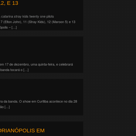
2, E 13
 catarina
stray kids
twenty one pilots
 (Elton John), 11 (Stray Kids), 12 (Maroon 5) e 13
ópolis – […]
em 17 de dezembro, uma quinta-feira, e celebrará
 banda tocará o […]
ira da banda. O show em Curitiba acontece no dia 28
são […]
ORIANÓPOLIS EM