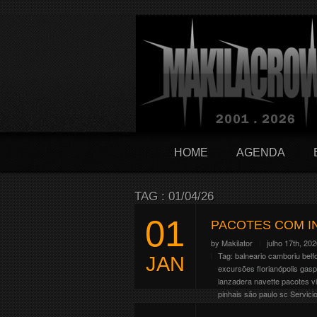
HOME
AGENDA
TAG : 01/04/26
01
PACOTES COM I
by
Makilator
julho 17th, 20
Tag:
balneario camboriu
belf
JAN
excursões
florianópolis
gasp
lanzadera
navette
pacotes v
pinhais
são paulo
sc
Servici
O Hellfest comemora em 2027 s