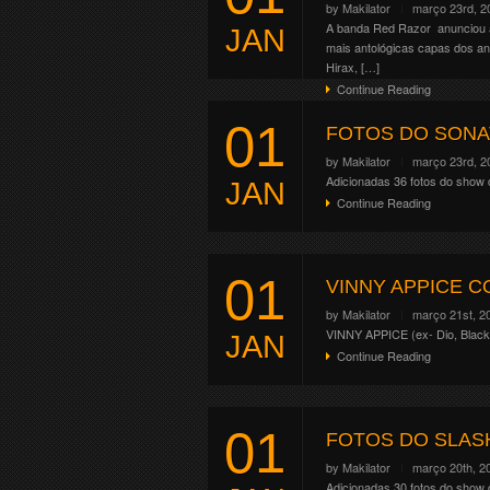
by
Makilator
março 23rd, 2
A banda Red Razor anunciou a 
JAN
mais antológicas capas dos an
Hirax, […]
Continue Reading
01
FOTOS DO SONAT
by
Makilator
março 23rd, 2
Adicionadas 36 fotos do show 
JAN
Continue Reading
01
VINNY APPICE 
by
Makilator
março 21st, 2
VINNY APPICE (ex- Dio, Black S
JAN
Continue Reading
01
FOTOS DO SLASH
by
Makilator
março 20th, 2
Adicionadas 30 fotos do show 