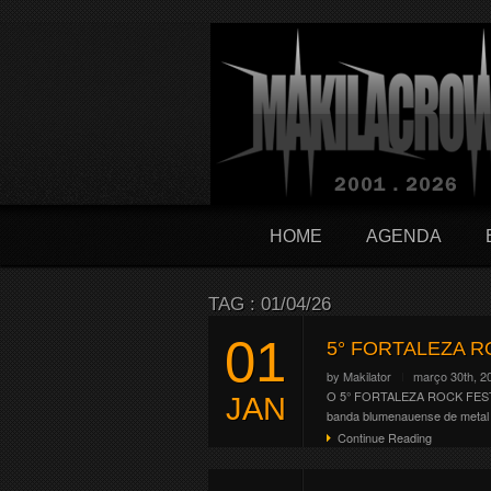
HOME
AGENDA
TAG : 01/04/26
01
5° FORTALEZA R
by
Makilator
março 30th, 2
O 5° FORTALEZA ROCK FESTIVA
JAN
banda blumenauense de metal 
Continue Reading