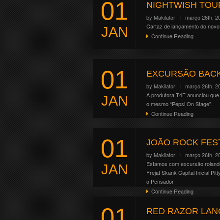
01
NIGHTWISH TOUR
by
Makilator
março 26th, 2
Cartaz de lançamento do nov
JAN
Continue Reading
01
EXCURSÃO BACK
by
Makilator
março 26th, 2
A produtora T4F anunciou que
JAN
o mesmo “Pepsi On Stage”.
Continue Reading
01
JOÃO ROCK FES
by
Makilator
março 26th, 2
Estamos com excursão rolando
JAN
Frejat Skank Capital Inicial 
o Pensador
Continue Reading
01
RED RAZOR LAN