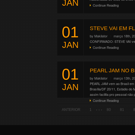
JAN
Continue Reading
01
STEVE VAI EM F
by
Makilator
março 18th, 2
CONFIRMADO: STEVE VAI vem a
JAN
Continue Reading
01
PEARL JAM NO 
by
Makilator
março 13th, 2
PEARL JAM vem ao Brasil em N
JAN
Brasília/DF 20/11, Estádio do
assim facilita pro pessoal não 
Continue Reading
. . .
ANTERIOR
1
80
81