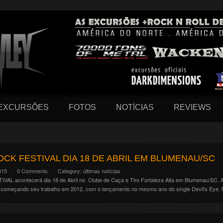
EXCURSÕES
FOTOS
NOTÍCIAS
REVIEWS
OCK FESTIVAL DIA 18 DE ABRIL EM BLUMENAU/SC
015
0 Comments
Category:
últimas notícias
L acontecerá dia 18 de Abril no Clube de Caça e Tiro Fortaleza Alta em Blumenau/SC. 
começando seu trabalho em 2012, com o lançamento no mesmo ano do single Devil’s Eye. N