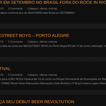
 EM SETEMBRO NO BRASIL FORA DO ROCK IN RI
015
0 Comments
Category:
últimas notícias
o álbum confirma tour do NIGHTWISH pelo Brasil em SETEMBRO.
STREET BOYS – PORTO ALEGRE
015
0 Comments
Category:
últimas notícias
 a data do show dos BACKSTREET BOYS em Porto Alegre/RS dia 14 de Junho (domingo), mud
TIVAL
015
0 Comments
Category:
últimas notícias
 para JOÃO ROCK Festival dia 13 de Junho no Parque Permanente de Exposições em Ribeir
Pitty CPM22 Planet Hemp Raimundos Detonautas Criolo Brothers Of Brazil Urbana Legion Móve
ÇA SEU DEBUT BEER REVOLTUTION