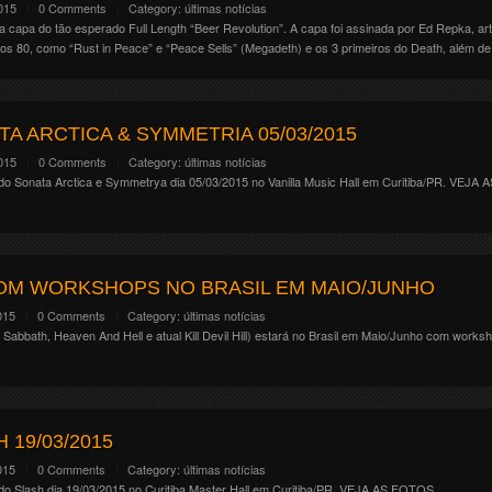
015
0 Comments
Category:
últimas notícias
capa do tão esperado Full Length “Beer Revolution”. A capa foi assinada por Ed Repka, ar
os 80, como “Rust in Peace” e “Peace Sells” (Megadeth) e os 3 primeiros do Death, além d
A ARCTICA & SYMMETRIA 05/03/2015
015
0 Comments
Category:
últimas notícias
do Sonata Arctica e Symmetrya dia 05/03/2015 no Vanilla Music Hall em Curitiba/PR. VEJA
COM WORKSHOPS NO BRASIL EM MAIO/JUNHO
015
0 Comments
Category:
últimas notícias
abbath, Heaven And Hell e atual Kill Devil Hill) estará no Brasil em Maio/Junho com worksh
 19/03/2015
015
0 Comments
Category:
últimas notícias
do Slash dia 19/03/2015 no Curitiba Master Hall em Curitiba/PR. VEJA AS FOTOS.