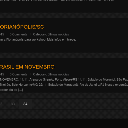
LORIANÓPOLIS/SC
015
0 Comments
Category:
últimas notícias
 Florianópolis para workshop. Mais infos em breve.
BRASIL EM NOVEMBRO
015
0 Comments
Category:
últimas notícias
OVEMBRO: 11/11, Arena do Gremio, Porto Alegre/RS 14/11, Estádio do Morumbi, São Paul
 Mineirão, Belo Horizonte/MG 22/11, Estádio do Maracanã, Rio de Janeiro/RJ Nossa excursã
perder dia de […]
82
83
84