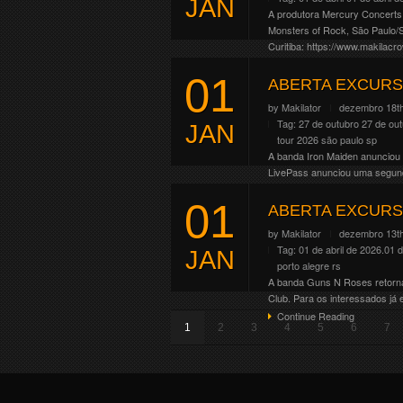
JAN
A produtora Mercury Concerts 
Monsters of Rock, São Paulo/S
Curitiba: https://www.makilacr
Continue Reading
01
ABERTA EXCURS
by
Makilator
dezembro 18th
Tag:
27 de outubro
27 de ou
JAN
tour 2026
são paulo
sp
A banda Iron Maiden anunciou 
LivePass anunciou uma segunda
Continue Reading
01
ABERTA EXCURS
by
Makilator
dezembro 13th
Tag:
01 de abril de 2026.01 d
JAN
porto alegre
rs
A banda Guns N Roses retornará
Club. Para os interessados já
Continue Reading
1
2
3
4
5
6
7