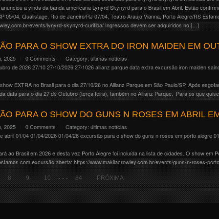
anunciou a vinda da banda americana Lynyrd Skynyrd para o Brasil em Abril. Estão confirmad
P 05/04, Qualistage, Rio de Janeiro/RJ 07/04, Teatro Araújo Vianna, Porto Alegre/RS Esta
owley.com.br/events/lynyrd-skynyrd-curitiba/ Ingressos devem ser adquiridos no […]
ÃO PARA O SHOW EXTRA DO IRON MAIDEN EM OU
, 2025
0 Comments
Category:
últimas notícias
tubro de 2026
27/10
27/10/2026
27/1026
allianz parque
data extra
excursão iron maiden sain
show EXTRA no Brasil para o dia 27/10/26 no Allianz Parque em São Paulo/SP. Após esgota
 data para o dia 27 de Outubro (terça feira), também no Allianz Parque. Para os que quis
ÃO PARA O SHOW DO GUNS N ROSES EM ABRIL E
, 2025
0 Comments
Category:
últimas notícias
e abril
01/04
01/04/2026
01/04/26
excursão para o show do guns n roses em porto alegre 01 
 ao Brasil em 2026 e desta vez Porto Alegre foi incluída na lista de cidades. O show em Po
 estamos com excursão aberta: https://www.makilacrowley.com.br/events/guns-n-roses-porto
. . .
8
9
10
84
PRÓXIMA