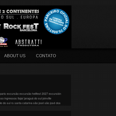
ABOUT US
CONTATO
paris
excursão
excursão hellfest 2027
excursión
sso
ingressos
itajaí
jaraguá do sul
joinville
de do sul
rs
santa catarina
são josé
são josé dos
 As bandas serão divididas em 10 palcos: . Abyss .