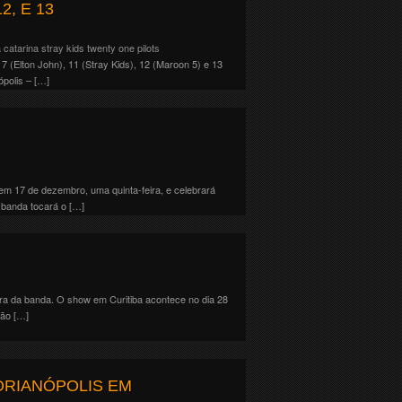
2, E 13
 catarina
stray kids
twenty one pilots
 (Elton John), 11 (Stray Kids), 12 (Maroon 5) e 13
ópolis – […]
em 17 de dezembro, uma quinta-feira, e celebrará
 banda tocará o […]
ira da banda. O show em Curitiba acontece no dia 28
são […]
ORIANÓPOLIS EM