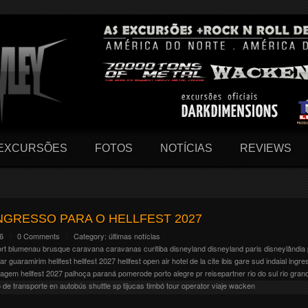
EXCURSÕES
FOTOS
NOTÍCIAS
REVIEWS
NGRESSO PARA O HELLFEST 2027
26
0 Comments
Category:
últimas notícias
ort
blumenau
brusque
caravana
caravanas
curitiba
disneyland
disneyland paris
disneylândia 
ar
guaramirim
hellfest
hellfest 2027
hellfest open air
hotel de la cite
ibis gare sud
indaial
ingre
iagem hellfest 2027
palhoça
paraná
pomerode
porto alegre
pr
reisepartner
rio do sul
rio gran
o de transporte en autobús
shuttle
sp
tijucas
timbó
tour operator
viaje
wacken
eus 20 anos e pra isso resolveram fazer uma grande festa com + de 300 bandas no line-up.