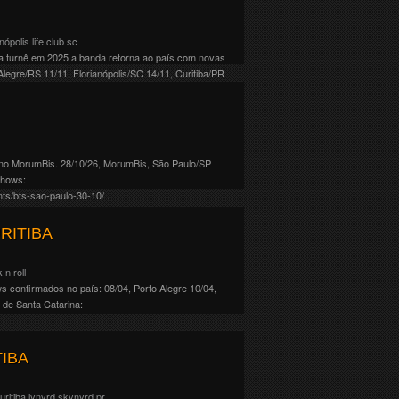
anópolis
life club
sc
da turnê em 2025 a banda retorna ao país com novas
egre/RS 11/11, Florianópolis/SC 14/11, Curitiba/PR
no MorumBis. 28/10/26, MorumBis, São Paulo/SP
shows:
ts/bts-sao-paulo-30-10/ .
RITIBA
k n roll
s confirmados no país: 08/04, Porto Alegre 10/04,
 de Santa Catarina:
IBA
uritiba
lynyrd skynyrd
pr