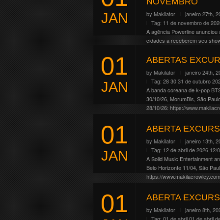
NOVEMBRO
by
Makilator
janeiro 27th, 
JAN
Tag:
11 de novembro de 202
A agência Powerline anunciou 
cidades a receberem seu show.
18/11, Brasília/DF 20/11, […]
01
ABERTAS EXCUR
Continue Reading
by
Makilator
janeiro 24th, 
Tag:
28 30 31 de outubro 20
JAN
A banda coreana de k-pop BTS
30/10/26, MorumBis, São Paul
28/10/26: https://www.makilacr
31/10/26: https://www.makilacr
01
Continue Reading
ABERTA EXCURS
by
Makilator
janeiro 13th, 
Tag:
12 de abril de 2026
12/
JAN
A Solid Music Entertainment a
Belo Horizonte 11/04, São Paul
https://www.makilacrowley.com
Continue Reading
01
ABERTA EXCURS
by
Makilator
janeiro 8th, 20
Tag:
01 de abril
01 de abril d