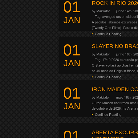
01
Altar . Crypt . Forge . Mainst
ROCK IN RIO 202
Continue Reading
by
Makilator
junho 14th, 20
Tag:
avenged sevenfold
curi
JAN
A pedidos, abrimos excursões p
(Twenty One Pilots). Para o dia
Continue Reading
01
SLAYER NO BRA
by
Makilator
junho 10th, 20
Tag:
17/12/2026
excursão pa
JAN
O Slayer voltará ao Brasil em
os 40 anos de Reign in Blood,
Continue Reading
01
IRON MAIDEN CO
by
Makilator
maio 18th, 20
O Iron Maiden confirmou uma n
JAN
de outubro de 2026, na Arena 
Continue Reading
01
ABERTA EXCURS