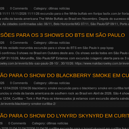
2026
0 Comments
Category:
últimas notícias
6
11/11
11/11/2026
11/11/26
excursão para o the White buffalo em floripa
fastix.com.br
flori
a volta da banda americana The White Buffalo ao Brasil em Novembro. Depois do sucesso 
 As cidades confirmadas são: 06/11, Belo Horizonte/MG 07/11, São Paulo/SP 09/11, Porto Al
SÕES PARA OS 3 SHOWS DO BTS EM SÃO PAULO
2026
0 Comments
Category:
últimas notícias
26
bts
estádio morumbis
excursão para o show do BTS em São Paulo
k-pop
kpop
 confirmou 3 shows no Brasil em Outubro deste ano. Os shows serão todos em São Paulo 
o/SP 31/10/26, MorumBis, São Paulo/SP Estamos com excursão (viagem) aberta para os 3 
owley.com.br/events/bts-sao-paulo-28-10/ . 30/10/26: https://www.makilacrowley.com.br/even
owley.com.br/events/bts-sao-paulo-31-10/ .
ÃO PARA O SHOW DO BLACKBERRY SMOKE EM CU
2026
0 Comments
Category:
últimas notícias
04
12/04/2026
12/04/26
blackberry smoke
excursão para o blackberry smoke em curitiba
tor
nunciou a vinda da banda americana de southern rock ao Brasil em Abril de 2026. São 4 show
o 12/04, Curitiba – Tork n Roll Para os interessados já estamos com excursão aberta saindo
.br/events/blackberry-smoke-curitiba-2/
ÃO PARA O SHOW DO LYNYRD SKYNYRD EM CURIT
26
0 Comments
Category:
últimas notícias
e 2026
01/04
01/04/20206
01/04/26
curitiba
excursão para o lynyrd skynyrd em curitiba
live c