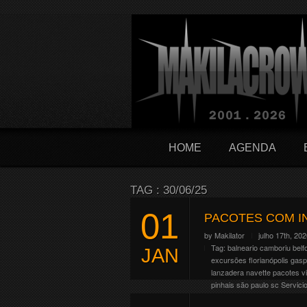
HOME
AGENDA
TAG : 30/06/25
01
PACOTES COM I
by
Makilator
julho 17th, 20
Tag:
balneario camboriu
belf
JAN
excursões
florianópolis
gasp
lanzadera
navette
pacotes v
pinhais
são paulo
sc
Servici
O Hellfest comemora em 2027 s