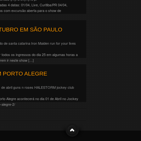
as 4 datas: 01/04, Live, Curitiba/PR 04/04,
mos com excursão aberta para o show de
TUBRO EM SÃO PAULO
do de santa catarina
Iron Maiden
run for your lives
r todos os ingressos do dia 25 em algumas horas a
erem ir neste show […]
M PORTO ALEGRE
de abril
guns n roses
HALESTORM
jockey club
rto Alegre acontecerá no dia 01 de Abril no Jockey
-alegre-2/