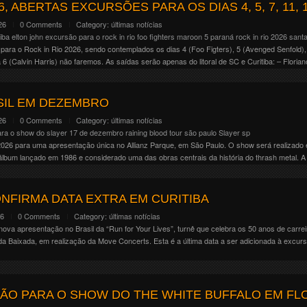
age 01 . Mainstage 02 . Riot . Temple . Valley . Warzone Nós novamente estaremos […]
6, ABERTAS EXCURSÕES PARA OS DIAS 4, 5, 7, 11, 1
26
0 Comments
Category:
últimas notícias
tiba
elton john
excursão para o rock in rio
foo fighters
maroon 5
paraná
rock in rio 2026
santa
ara o Rock in Rio 2026, sendo contemplados os dias 4 (Foo Figters), 5 (Avenged Senfold), 7
 6 (Calvin Harris) não faremos. As saídas serão apenas do litoral de SC e Curitiba: – Florian
SIL EM DEZEMBRO
26
0 Comments
Category:
últimas notícias
ra o show do slayer 17 de dezembro
raining blood tour
são paulo
Slayer
sp
 2026 para uma apresentação única no Allianz Parque, em São Paulo. O show será realizado 
 álbum lançado em 1986 e considerado uma das obras centrais da história do thrash metal. A
NFIRMA DATA EXTRA EM CURITIBA
26
0 Comments
Category:
últimas notícias
ova apresentação no Brasil da “Run for Your Lives”, turnê que celebra os 50 anos de carre
da Baixada, em realização da Move Concerts. Esta é a última data a ser adicionada à excur
ÃO PARA O SHOW DO THE WHITE BUFFALO EM FL