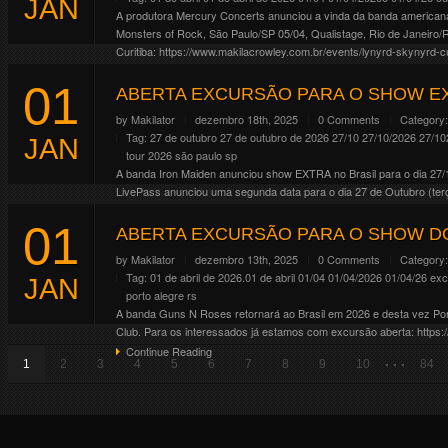
JAN
A produtora Mercury Concerts anunciou a vinda da banda americana L
Monsters of Rock, São Paulo/SP 05/04, Qualistage, Rio de Janeiro
Curitiba: https://www.makilacrowley.com.br/events/lynyrd-skynyrd-c
Continue Reading
01
ABERTA EXCURSÃO PARA O SHOW EX
by
Makilator
dezembro 18th, 2025
0 Comments
Category
Tag:
27 de outubro
27 de outubro de 2026
27/10
27/10/2026
27/10
JAN
tour 2026
são paulo
sp
A banda Iron Maiden anunciou show EXTRA no Brasil para o dia 27/
LivePass anunciou uma segunda data para o dia 27 de Outubro (terç
Continue Reading
01
ABERTA EXCURSÃO PARA O SHOW DO
by
Makilator
dezembro 13th, 2025
0 Comments
Category
Tag:
01 de abril de 2026.01 de abril
01/04
01/04/2026
01/04/26
exc
JAN
porto alegre
rs
A banda Guns N Roses retornará ao Brasil em 2026 e desta vez Porto
Club. Para os interessados já estamos com excursão aberta: https:
Continue Reading
. . .
1
2
3
4
5
6
7
8
9
10
84