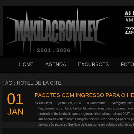
HOME
AGENDA
EXCURSÕES
FOTO
TAG : HOTEL DE LA CITE
01
PACOTES COM INGRESSO PARA O HE
by
Makilator
julho 17th, 2026
0 Comments
Category:
últim
Tag:
balneario camboriu
belfort
blumenau
brusque
caravana
cara
JAN
excursões
florianópolis
gaspar
guaramirim
hellfest
hellfest 2027
he
lanzadera
navette
pacotes viagem hellfest 2027
palhoça
paraná
p
pinhais
são paulo
sc
Servicio de transporte en autobús
shuttle
sp
O Hellfest comemora em 2027 seus 20 anos e pra isso resolveram fa