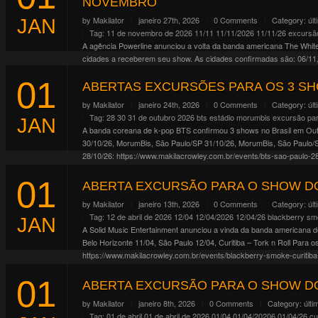
NOVEMBRO
by
Makilator
janeiro 27th, 2026
0 Comments
Category:
úl
JAN
Tag:
11 de novembro de 2026
11/11
11/11/2026
11/11/26
excursão
A agência Powerline anunciou a volta da banda americana The Whit
cidades a receberem seu show. As cidades confirmadas são: 06/11, 
18/11, Brasília/DF 20/11, […]
01
ABERTAS EXCURSÕES PARA OS 3 SH
Continue Reading
by
Makilator
janeiro 24th, 2026
0 Comments
Category:
úl
Tag:
28 30 31 de outubro 2026
bts
estádio morumbis
excursão pa
JAN
A banda coreana de k-pop BTS confirmou 3 shows no Brasil em Ou
30/10/26, MorumBis, São Paulo/SP 31/10/26, MorumBis, São Paulo/
28/10/26: https://www.makilacrowley.com.br/events/bts-sao-paulo-28
31/10/26: https://www.makilacrowley.com.br/events/bts-sao-paulo-31
01
Continue Reading
ABERTA EXCURSÃO PARA O SHOW D
by
Makilator
janeiro 13th, 2026
0 Comments
Category:
úl
Tag:
12 de abril de 2026
12/04
12/04/2026
12/04/26
blackberry s
JAN
A Solid Music Entertainment anunciou a vinda da banda americana de
Belo Horizonte 11/04, São Paulo 12/04, Curitiba – Tork n Roll Para
https://www.makilacrowley.com.br/events/blackberry-smoke-curitiba
Continue Reading
01
ABERTA EXCURSÃO PARA O SHOW DO
by
Makilator
janeiro 8th, 2026
0 Comments
Category:
últi
Tag:
01 de abril
01 de abril de 2026
01/04
01/04/20206
01/04/26
cu