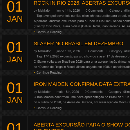
01
Altar . Crypt . Forge . Mainstage 01 . Mainstage 02 . Riot . Temple
ROCK IN RIO 2026, ABERTAS EXCURSÕES
Continue Reading
by
Makilator
junho 14th, 2026
0 Comments
Category:
últi
Tag:
avenged sevenfold
curitiba
elton john
excursão para o rock in
JAN
A pedidos, abrimos excursões para o Rock in Rio 2026, sendo contem
(Twenty One Pilots). Para o dia 6 (Calvin Harris) não faremos. As saí
Continue Reading
01
SLAYER NO BRASIL EM DEZEMBRO
by
Makilator
junho 10th, 2026
0 Comments
Category:
últi
Tag:
17/12/2026
excursão para o show do slayer 17 de dezembro
JAN
O Slayer voltará ao Brasil em 2026 para uma apresentação única no
os 40 anos de Reign in Blood, álbum lançado em 1986 e considerado 
Continue Reading
01
IRON MAIDEN CONFIRMA DATA EXTRA
by
Makilator
maio 18th, 2026
0 Comments
Category:
últi
O Iron Maiden confirmou uma nova apresentação no Brasil da “Run f
JAN
de outubro de 2026, na Arena da Baixada, em realização da Move Co
Continue Reading
01
ABERTA EXCURSÃO PARA O SHOW DO