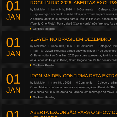
01
Altar . Crypt . Forge . Mainstage 01 . Mainstage 02 . Riot . Temple
ROCK IN RIO 2026, ABERTAS EXCURSÕES
Continue Reading
by
Makilator
junho 14th, 2026
0 Comments
Category:
últi
Tag:
avenged sevenfold
curitiba
elton john
excursão para o rock in
JAN
A pedidos, abrimos excursões para o Rock in Rio 2026, sendo contem
(Twenty One Pilots). Para o dia 6 (Calvin Harris) não faremos. As saí
Continue Reading
01
SLAYER NO BRASIL EM DEZEMBRO
by
Makilator
junho 10th, 2026
0 Comments
Category:
últi
Tag:
17/12/2026
excursão para o show do slayer 17 de dezembro
JAN
O Slayer voltará ao Brasil em 2026 para uma apresentação única no
os 40 anos de Reign in Blood, álbum lançado em 1986 e considerado 
Continue Reading
01
IRON MAIDEN CONFIRMA DATA EXTRA
by
Makilator
maio 18th, 2026
0 Comments
Category:
últi
O Iron Maiden confirmou uma nova apresentação no Brasil da “Run f
JAN
de outubro de 2026, na Arena da Baixada, em realização da Move Co
Continue Reading
01
ABERTA EXCURSÃO PARA O SHOW DO