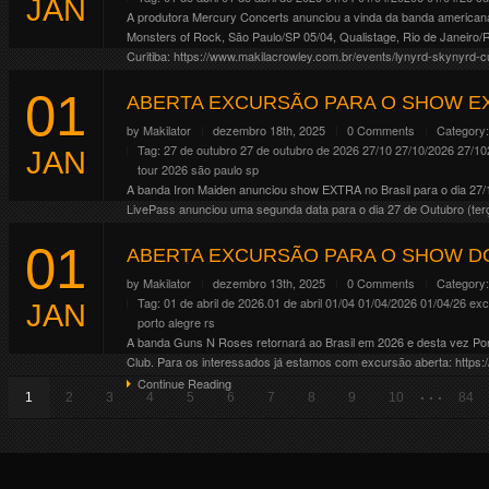
JAN
A produtora Mercury Concerts anunciou a vinda da banda americana L
Monsters of Rock, São Paulo/SP 05/04, Qualistage, Rio de Janeiro
Curitiba: https://www.makilacrowley.com.br/events/lynyrd-skynyrd-c
Continue Reading
01
ABERTA EXCURSÃO PARA O SHOW EX
by
Makilator
dezembro 18th, 2025
0 Comments
Category
Tag:
27 de outubro
27 de outubro de 2026
27/10
27/10/2026
27/10
JAN
tour 2026
são paulo
sp
A banda Iron Maiden anunciou show EXTRA no Brasil para o dia 27/
LivePass anunciou uma segunda data para o dia 27 de Outubro (terç
Continue Reading
01
ABERTA EXCURSÃO PARA O SHOW DO
by
Makilator
dezembro 13th, 2025
0 Comments
Category
Tag:
01 de abril de 2026.01 de abril
01/04
01/04/2026
01/04/26
exc
JAN
porto alegre
rs
A banda Guns N Roses retornará ao Brasil em 2026 e desta vez Porto
Club. Para os interessados já estamos com excursão aberta: https:
Continue Reading
. . .
1
2
3
4
5
6
7
8
9
10
84