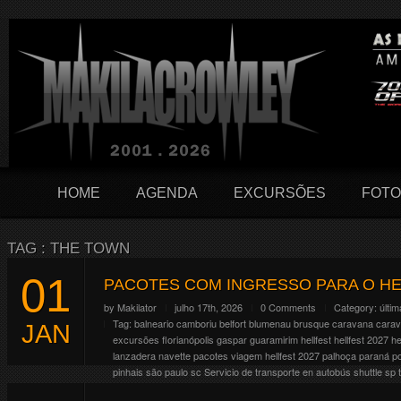
HOME
AGENDA
EXCURSÕES
FOTO
TAG : THE TOWN
01
PACOTES COM INGRESSO PARA O HE
by
Makilator
julho 17th, 2026
0 Comments
Category:
últim
Tag:
balneario camboriu
belfort
blumenau
brusque
caravana
cara
JAN
excursões
florianópolis
gaspar
guaramirim
hellfest
hellfest 2027
he
lanzadera
navette
pacotes viagem hellfest 2027
palhoça
paraná
p
pinhais
são paulo
sc
Servicio de transporte en autobús
shuttle
sp
O Hellfest comemora em 2027 seus 20 anos e pra isso resolveram fa