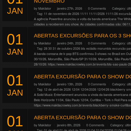
NOVEMBRO
by
Makilator
janeiro 27th, 2026
0 Comments
Category:
úl
JAN
Tag:
11 de novembro de 2026
11/11
11/11/2026
11/11/26
excursão
A agência Powerline anunciou a volta da banda americana The Whit
cidades a receberem seu show. As cidades confirmadas são: 06/11, 
18/11, Brasília/DF 20/11, […]
01
ABERTAS EXCURSÕES PARA OS 3 SH
Continue Reading
by
Makilator
janeiro 24th, 2026
0 Comments
Category:
úl
Tag:
28 30 31 de outubro 2026
bts
estádio morumbis
excursão pa
JAN
A banda coreana de k-pop BTS confirmou 3 shows no Brasil em Ou
30/10/26, MorumBis, São Paulo/SP 31/10/26, MorumBis, São Paulo/
28/10/26: https://www.makilacrowley.com.br/events/bts-sao-paulo-28
31/10/26: https://www.makilacrowley.com.br/events/bts-sao-paulo-31
01
Continue Reading
ABERTA EXCURSÃO PARA O SHOW D
by
Makilator
janeiro 13th, 2026
0 Comments
Category:
úl
Tag:
12 de abril de 2026
12/04
12/04/2026
12/04/26
blackberry s
JAN
A Solid Music Entertainment anunciou a vinda da banda americana de
Belo Horizonte 11/04, São Paulo 12/04, Curitiba – Tork n Roll Para
https://www.makilacrowley.com.br/events/blackberry-smoke-curitiba
Continue Reading
01
ABERTA EXCURSÃO PARA O SHOW DO
by
Makilator
janeiro 8th, 2026
0 Comments
Category:
últi
Tag:
01 de abril
01 de abril de 2026
01/04
01/04/20206
01/04/26
cu