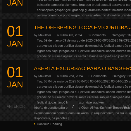
JAN
balneario camboriu
blumenau
brusque
brutal assault
caravana
ca
florianópolis
gaspar
geel
graspop
guaramirim
hellfest
holanda
indai
paraná
pomerode
porto alegre
pr
reisepartner
rio do sul
rio grande
shuttle
sp
sweden rock festival
tijucas
timbó
tour operator
viaje
wa
01
Chris Brown fará dois show no Brasil em Dezembro. O cantor ameri
THE OFFSPRING TOCA EM CURITIBA 
devem ser adquiridos diretamente no site da Ticketmaster: https:/
by
Makilator
outubro 4th, 2024
0 Comments
Category:
últ
ingressos), teremos a disposição viagem/transporte para ambos o
Tag:
09 de março
09 de março de 2025
09/03
09/03/2025
09/03/2
JAN
Continue Reading
caravanas
clisson
curitiba
dessel
download uk festival
excursão
e
ingressos
itajaí
jaraguá do sul
joinville
lanzadera
london
londres
na
grande do sul
rise against
rs
santa catarina
são josé
são josé dos 
sweden rock festival
The Damned
THE OFFSPRING
The Warnin
01
A nova turnê da banda californiana The Offspring está confirmada no 
ABERTA EXCURSÃO PARA O BANGERS
confirmadas são: 05/03/25, Belo Horizonte/MG 06/03, Rio de Janeir
by
Makilator
outubro 2nd, 2024
0 Comments
Category:
úl
com INGRESSOS GARANTIDOS para o show de Curitiba. […]
Tag:
03 04 de maio de 2025
03 04/05
03 04/05/2025
03 04/05/25
a
JAN
Continue Reading
caravanas
clisson
curitiba
dessel
download uk festival
excursão
e
ingressos
itajaí
jaraguá do sul
joinville
lanzadera
london
londres
me
grande do sul
roadie crew
rs
santa catarina
são josé
são josé dos
festival
tijucas
timbó
tour operator
viaje
wacken
. . .
. . .
ANTERIOR
1
5
6
7
8
9
84
PRÓ
Aberta excursão para o Bangers Open Air, ex-Summer Breeze Brasil
evento também contará com um warm-up (aquecimento) no dia 02 q
disponíveis, os pacotes […]
Continue Reading