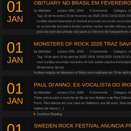
01
Alex Terrible e CIA se apresentarão no Brasil pela primeira vez. A
OBITUARY NO BRASIL EM FEVEREIRO
27/03, Curitiba/PR, Tork n Roll – 29/03, São Paulo/SP, Vip Station.
by
Makilator
outubro 28th, 2024
0 Comments
Category:
ú
https://www.makilacrowley.com.br/events/slaughter-to-prevail-curiti
Tag:
23 de fevereiro
23 de fevereiro de 2025
23/02
23/02/2025
23/
JAN
Continue Reading
curitiba
dessel
download uk festival
excursão
excursión
excursõe
do sul
joinville
lanzadera
london
londres
nantes
navette
obituary
pa
josé
são josé dos pinhais
são paulo
sc
Servicio de transporte en 
As produtoras CKC, Xaninho Discos e Caveira Velha anunciaram a vin
01
volta aos solos brasileiros, com apresentações que prometem ser h
MONSTERS OF ROCK 2025 TRAZ SA
23.02.2025 – […]
by
Makilator
outubro 25th, 2024
0 Comments
Category:
ú
Continue Reading
Tag:
19 de abril
19 de abril de 2025
19/04
19/04/2025
19/04/25
30 
JAN
rock curitiba
excursão monsters of rock santa catarina
florianópol
Stratovarius
tijucas
A oitava edição do Monsters of Rock será realizada em 19 de abril
comercialização será iniciada em 1º de novembro. Os co-headliners
01
Continue Reading
PAUL DI’ANNO, EX-VOCALISTA DO I
by
Makilator
outubro 21st, 2024
0 Comments
Category:
ú
Triste notícia para o exército de fãs do Iron Maiden e de Paul Di’A
JAN
Ferro. Paul faleceu em sua casa em Salisbury aos 66 anos. Nascid
inglesa de heavy […]
Continue Reading
01
SWEDEN ROCK FESTIVAL ANUNCIA PR