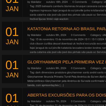
by
Makilator
outubro 18th, 2024
0 Comments
Category:
ú
Tag:
2025
balneario camboriu
blumenau
brusque
caravana
carav
JAN
ingresso
ingressos
itajaí
jaraguá do sul
joinville
junho
kristianstad
santa catarina
são josé
são josé dos pinhais
são paulo
sc
Servici
festival
tijucas
timbó
viaje
wacken
O festival Sweden Rock Festival anunciou as primeiras bandas da e
01
Scorpions, Korn, Dream Theater, King Diamond, Opeth, Kreator, Mesh
KATATONIA RETORNA AO BRASIL PA
Cattle Decapitation, Crucified Barbara, Samatha Fish, […]
by
Makilator
outubro 9th, 2024
0 Comments
Category:
últ
Continue Reading
Tag:
15 de novembro
15 de novembro de 2024
15/11
15/11/2024
JAN
club
clisson
curitiba
dessel
download uk festival
excursão
excursi
itajaí
jaraguá do sul
joinville
katatonia
lanzadera
london
londres
nan
santa catarina
são josé
são josé dos pinhais
são paulo
sc
Servici
Os suecos do Katatonia, retornam ao Brasil para apresentação úni
01
interessados estaremos fazendo excursão com ingresso incluso. Tere
GLORYHAMMER PELA PRIMEIRA VEZ N
https://www.makilacrowley.com.br/events/katatonia-sao-paulo-2/ R
by
Makilator
outubro 9th, 2024
0 Comments
Category:
últ
Continue Reading
Tag:
dark dimensions produtora
gloryhammer
santo andré
santo r
JAN
Gloryhammer Anuncia Primeira Turnê Pela América do Sul em Abril 
Metal sinfônico Gloryhammer pela América do Sul está confirmada! A t
banda, com apresentações […]
Continue Reading
01
ABERTAS EXCURSÕES PARA OS DOI
by
Makilator
outubro 7th, 2024
0 Comments
Category:
últ
Tag:
21 de dezembro
21 de dezembro de 2024
21/12
21/12/2024