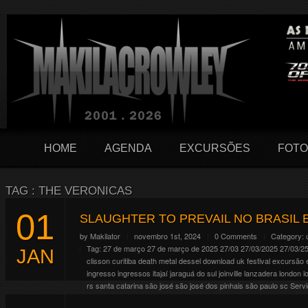
HOME
AGENDA
EXCURSÕES
FOTO
TAG : THE VERONICAS
01
SLAUGHTER TO PREVAIL NO BRASIL
by
Makilator
novembro 1st, 2024
0 Comments
Category:
Tag:
27 de março
27 de março de 2025
27/03
27/03/2025
27/03/2
JAN
clisson
curitiba
death metal
dessel
download uk festival
excursão
ingresso
ingressos
itajaí
jaraguá do sul
joinville
lanzadera
london
l
rs
santa catarina
são josé
são josé dos pinhais
são paulo
sc
Servi
tour operator
viaje
wacken
xaninho discos