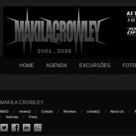
HOME
AGENDA
EXCURSÕES
FOTO
MAKILA CROWLEY
MAIO
review2
Contato
Reviews
contato2
About Us
Notícias
Fotos