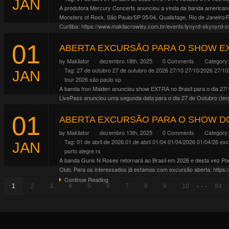
JAN
A produtora Mercury Concerts anunciou a vinda da banda americana L
Monsters of Rock, São Paulo/SP 05/04, Qualistage, Rio de Janeiro
Curitiba: https://www.makilacrowley.com.br/events/lynyrd-skynyrd-c
Continue Reading
01
ABERTA EXCURSÃO PARA O SHOW EX
by
Makilator
dezembro 18th, 2025
0 Comments
Category
Tag:
27 de outubro
27 de outubro de 2026
27/10
27/10/2026
27/10
JAN
tour 2026
são paulo
sp
A banda Iron Maiden anunciou show EXTRA no Brasil para o dia 27/
LivePass anunciou uma segunda data para o dia 27 de Outubro (terç
Continue Reading
01
ABERTA EXCURSÃO PARA O SHOW DO
by
Makilator
dezembro 13th, 2025
0 Comments
Category
Tag:
01 de abril de 2026.01 de abril
01/04
01/04/2026
01/04/26
exc
JAN
porto alegre
rs
A banda Guns N Roses retornará ao Brasil em 2026 e desta vez Porto
Club. Para os interessados já estamos com excursão aberta: https:
Continue Reading
. . .
1
2
3
4
5
6
7
8
9
10
84