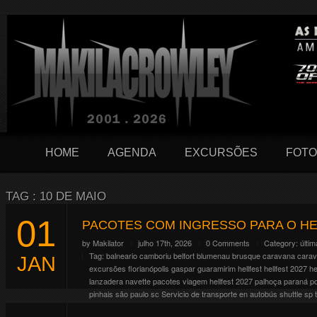
HOME
AGENDA
EXCURSÕES
FOTO
TAG : 10 DE MAIO
01
PACOTES COM INGRESSO PARA O HE
by
Makilator
julho 17th, 2026
0 Comments
Category:
últim
Tag:
balneario camboriu
belfort
blumenau
brusque
caravana
cara
JAN
excursões
florianópolis
gaspar
guaramirim
hellfest
hellfest 2027
he
lanzadera
navette
pacotes viagem hellfest 2027
palhoça
paraná
p
pinhais
são paulo
sc
Servicio de transporte en autobús
shuttle
sp
O Hellfest comemora em 2027 seus 20 anos e pra isso resolveram fa