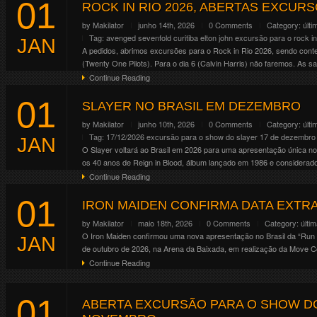
01
Altar . Crypt . Forge . Mainstage 01 . Mainstage 02 . Riot . Temple
ROCK IN RIO 2026, ABERTAS EXCURSÕES
Continue Reading
by
Makilator
junho 14th, 2026
0 Comments
Category:
últi
Tag:
avenged sevenfold
curitiba
elton john
excursão para o rock in
JAN
A pedidos, abrimos excursões para o Rock in Rio 2026, sendo contem
(Twenty One Pilots). Para o dia 6 (Calvin Harris) não faremos. As saí
Continue Reading
01
SLAYER NO BRASIL EM DEZEMBRO
by
Makilator
junho 10th, 2026
0 Comments
Category:
últi
Tag:
17/12/2026
excursão para o show do slayer 17 de dezembro
JAN
O Slayer voltará ao Brasil em 2026 para uma apresentação única no
os 40 anos de Reign in Blood, álbum lançado em 1986 e considerado 
Continue Reading
01
IRON MAIDEN CONFIRMA DATA EXTRA
by
Makilator
maio 18th, 2026
0 Comments
Category:
últi
O Iron Maiden confirmou uma nova apresentação no Brasil da “Run f
JAN
de outubro de 2026, na Arena da Baixada, em realização da Move Co
Continue Reading
01
ABERTA EXCURSÃO PARA O SHOW DO