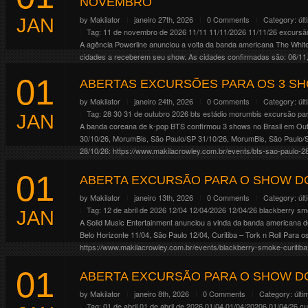
NOVEMBRO
by
Makilator
janeiro 27th, 2026
0 Comments
Category:
úl
JAN
Tag:
11 de novembro de 2026
11/11
11/11/2026
11/11/26
excursão
A agência Powerline anunciou a volta da banda americana The Whit
cidades a receberem seu show. As cidades confirmadas são: 06/11, 
18/11, Brasília/DF 20/11, […]
01
ABERTAS EXCURSÕES PARA OS 3 SH
Continue Reading
by
Makilator
janeiro 24th, 2026
0 Comments
Category:
úl
Tag:
28 30 31 de outubro 2026
bts
estádio morumbis
excursão pa
JAN
A banda coreana de k-pop BTS confirmou 3 shows no Brasil em Ou
30/10/26, MorumBis, São Paulo/SP 31/10/26, MorumBis, São Paulo/
28/10/26: https://www.makilacrowley.com.br/events/bts-sao-paulo-28
31/10/26: https://www.makilacrowley.com.br/events/bts-sao-paulo-31
01
Continue Reading
ABERTA EXCURSÃO PARA O SHOW D
by
Makilator
janeiro 13th, 2026
0 Comments
Category:
úl
Tag:
12 de abril de 2026
12/04
12/04/2026
12/04/26
blackberry s
JAN
A Solid Music Entertainment anunciou a vinda da banda americana de
Belo Horizonte 11/04, São Paulo 12/04, Curitiba – Tork n Roll Para
https://www.makilacrowley.com.br/events/blackberry-smoke-curitiba
Continue Reading
01
ABERTA EXCURSÃO PARA O SHOW DO
by
Makilator
janeiro 8th, 2026
0 Comments
Category:
últi
Tag:
01 de abril
01 de abril de 2026
01/04
01/04/20206
01/04/26
cu