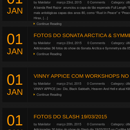
by
Makilator
março 23rd, 2015
0 Comments
Category:
úl
A banda Red Razor anunciou a capa do tão esperado Full Length “Be
JAN
mais antológicas capas dos anos 80, como “Rust in Peace” e “Peace
Hirax, […]
Continue Reading
01
FOTOS DO SONATA ARCTICA & SYMMET
by
Makilator
março 23rd, 2015
0 Comments
Category:
úl
Adicionadas 36 fotos do show do Sonata Arctica e Symmetrya dia 0
JAN
Continue Reading
01
VINNY APPICE COM WORKSHOPS NO 
by
Makilator
março 21st, 2015
0 Comments
Category:
últ
VINNY APPICE (ex- Dio, Black Sabbath, Heaven And Hell e atual Kill
JAN
Continue Reading
01
FOTOS DO SLASH 19/03/2015
by
Makilator
março 20th, 2015
0 Comments
Category:
últ
Adicionadas 30 fotos do show do Slash dia 19/03/2015 no Curitiba