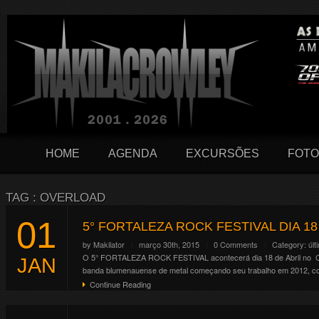
HOME
AGENDA
EXCURSÕES
FOTO
TAG : OVERLOAD
01
5° FORTALEZA ROCK FESTIVAL DIA 1
by
Makilator
março 30th, 2015
0 Comments
Category:
últ
O 5° FORTALEZA ROCK FESTIVAL acontecerá dia 18 de Abril no Cl
JAN
banda blumenauense de metal começando seu trabalho em 2012, com
Continue Reading