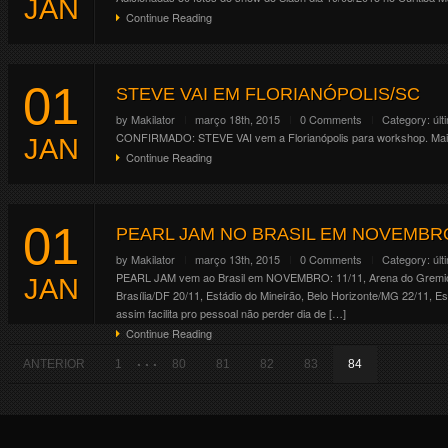
JAN
Continue Reading
01
STEVE VAI EM FLORIANÓPOLIS/SC
by
Makilator
março 18th, 2015
0 Comments
Category:
últ
CONFIRMADO: STEVE VAI vem a Florianópolis para workshop. Mais
JAN
Continue Reading
01
PEARL JAM NO BRASIL EM NOVEMBR
by
Makilator
março 13th, 2015
0 Comments
Category:
últ
PEARL JAM vem ao Brasil em NOVEMBRO: 11/11, Arena do Gremio, P
JAN
Brasília/DF 20/11, Estádio do Mineirão, Belo Horizonte/MG 22/11, 
assim facilita pro pessoal não perder dia de […]
Continue Reading
. . .
ANTERIOR
1
80
81
82
83
84