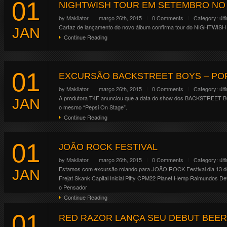
01
NIGHTWISH TOUR EM SETEMBRO NO 
by
Makilator
março 26th, 2015
0 Comments
Category:
últ
Cartaz de lançamento do novo álbum confirma tour do NIGHTWISH
JAN
Continue Reading
01
EXCURSÃO BACKSTREET BOYS – PO
by
Makilator
março 26th, 2015
0 Comments
Category:
últ
A produtora T4F anunciou que a data do show dos BACKSTREET BOY
JAN
o mesmo “Pepsi On Stage”.
Continue Reading
01
JOÃO ROCK FESTIVAL
by
Makilator
março 26th, 2015
0 Comments
Category:
últ
Estamos com excursão rolando para JOÃO ROCK Festival dia 13 de 
JAN
Frejat Skank Capital Inicial Pitty CPM22 Planet Hemp Raimundos De
o Pensador
Continue Reading
01
RED RAZOR LANÇA SEU DEBUT BEER