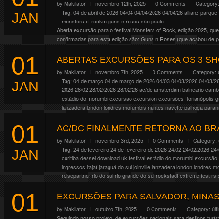
by
Makilator
novembro 12th, 2025
0 Comments
Category
Tag:
04 de abril de 2026
04/04
04/04/2026
04/04/26
allianz parque
JAN
monsters of rockm guns n roses
são paulo
Aberta excursão para o festival Monsters of Rock, edição 2025, que
confirmadas para esta edição são: Guns n Roses (que acabou de p
[…]
01
Continue Reading
ABERTAS EXCURSÕES PARA OS 3 SH
by
Makilator
novembro 7th, 2025
0 Comments
Category:
Tag:
04 de março
04 de março de 2026
04/03
04/03/2026
04/03/2
JAN
2026
28/02
28/02/2026
28/02/26
ac/dc
amsterdam
balneario camb
estádio do morumbi
excursão
excursión
excursões
florianópolis
g
lanzadera
london
londres
morumbis
nantes
navette
palhoça
paran
rockstadt extreme fest
rs
santa catarina
são josé
são josé dos pin
01
operator
viaje
wacken
AC/DC FINALMENTE RETORNA AO BR
E como já era esperado, o AC/DC fará mais de um show no Brasil. C
by
Makilator
novembro 3rd, 2025
0 Comments
Category:
resolvemos ajudar todo mundo abrindo excursões para os 3 dias, as
Tag:
24 de fevereiro
24 de fevereiro de 2026
24/02
24/02/2026
24/
JAN
Continue Reading
curitiba
dessel
download uk festival
estádio do morumbi
excursão
ingressos
itajaí
jaraguá do sul
joinville
lanzadera
london
londres
mo
reisepartner
rio do sul
rio grande do sul
rockstadt extreme fest
rs
sweden rock festival
tijucas
timbó
tour operator
viaje
wacken
01
Depois de inúmeros anúncios fake, hoje (03/11/26) a banda finalment
EXCURSÕES PARA SALVADOR, MINAS 
apenas 1 data confirmada no Brasil. Até o momento as datas divulga
by
Makilator
outubro 7th, 2025
0 Comments
Category:
últ
07/04/26, México […]
Seguindo nosso projeto, de excursões nacionais para destinos turís