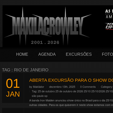
HOME
AGENDA
EXCURSÕES
FOTO
TAG : RIO DE JANEIRO
01
ABERTA EXCURSÃO PARA O SHOW D
by
Makilator
dezembro 13th, 2025
0 Comments
Category
Tag:
25 de outubro
25 de outubro de 2026
25/10
25/10/2026
25/10
JAN
são paulo
sp
A banda Iron Maiden anunciou show único no Brasil para o dia 25/1
outras cidades. Para os que quiserem ir neste show estamos com ex
Continue Reading