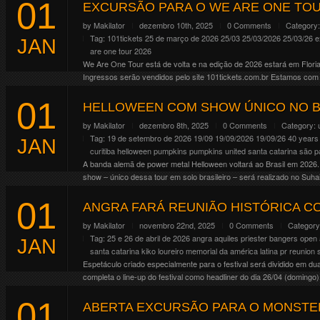
01
EXCURSÃO PARA O WE ARE ONE TOU
by
Makilator
dezembro 10th, 2025
0 Comments
Category
Tag:
101tickets
25 de março de 2026
25/03
25/03/2026
25/03/26
e
JAN
are one tour 2026
We Are One Tour está de volta e na edição de 2026 estará em Floria
Ingressos serão vendidos pelo site 101tickets.com.br Estamos com 
Continue Reading
01
HELLOWEEN COM SHOW ÚNICO NO B
by
Makilator
dezembro 8th, 2025
0 Comments
Category:
Tag:
19 de setembro de 2026
19/09
19/09/2026
19/09/26
40 years
JAN
curitiba
helloween
pumpkins
pumpkins united
santa catarina
são p
A banda alemã de power metal Helloween voltará ao Brasil em 2026.
show – único dessa tour em solo brasileiro – será realizado no Suh
Continue Reading
01
ANGRA FARÁ REUNIÃO HISTÓRICA C
by
Makilator
novembro 22nd, 2025
0 Comments
Categor
Tag:
25 e 26 de abril de 2026
angra
aquiles priester
bangers open 
JAN
santa catarina
kiko loureiro
memorial da américa latina
pr
reunion
Espetáculo criado especialmente para o festival será dividido em du
completa o line-up do festival como headliner do dia 26/04 (doming
renascimento […]
01
Continue Reading
ABERTA EXCURSÃO PARA O MONSTER