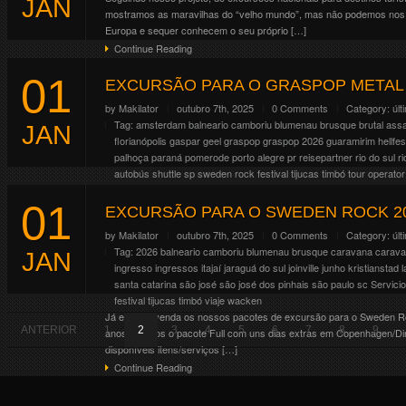
JAN
Continue Reading
mostramos as maravilhas do “velho mundo”, mas não podemos nos
Europa e sequer conhecem o seu próprio […]
Continue Reading
01
EXCURSÃO PARA O GRASPOP METAL 
by
Makilator
outubro 7th, 2025
0 Comments
Category:
últ
Tag:
amsterdam
balneario camboriu
blumenau
brusque
brutal assa
JAN
florianópolis
gaspar
geel
graspop
graspop 2026
guaramirim
hellfes
palhoça
paraná
pomerode
porto alegre
pr
reisepartner
rio do sul
r
autobús
shuttle
sp
sweden rock festival
tijucas
timbó
tour operator
Já estão a venda os nossos pacotes de excursão para o Graspop M
01
anos teremos o pacote Full com uns dias extras em Paris/França, du
EXCURSÃO PARA O SWEDEN ROCK 20
Continue Reading
by
Makilator
outubro 7th, 2025
0 Comments
Category:
últ
Tag:
2026
balneario camboriu
blumenau
brusque
caravana
carav
JAN
ingresso
ingressos
itajaí
jaraguá do sul
joinville
junho
kristianstad
santa catarina
são josé
são josé dos pinhais
são paulo
sc
Servici
festival
tijucas
timbó
viaje
wacken
Já estão a venda os nossos pacotes de excursão para o Sweden Ro
ANTERIOR
1
2
3
4
5
6
7
8
9
anos teremos o pacote Full com uns dias extras em Copenhagen/Dina
disponíveis itens/serviços […]
Continue Reading