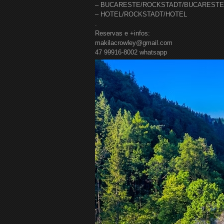
– BUCARESTE/ROCKSTADT/BUCARESTE
– HOTEL/ROCKSTADT/HOTEL
.
Reservas e +infos:
makilacrowley@gmail.com
47 99916-8002 whatsapp