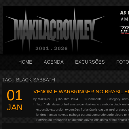
HOME
AGENDA
EXCURSÕES
FOTO
TAG : BLACK SABBATH
01
VENOM E WARBRINGER NO BRASIL 
by
Makilator
julho 16th, 2024
0 Comments
Category:
últim
Tag:
7 latin dates of hell
amsterdam
balneario camboriu
black meta
JAN
excursão
excursión
excursões
florianópolis
gaspar
geel
graspop
londres
nantes
navette
palhoça
paraná
pomerode
porto alegre
pr
Servicio de transporte en autobús
seven latin dates of hell
shuttle
band
viaje
wacken
warbringer