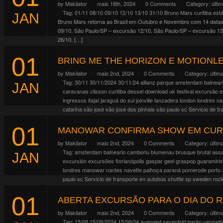
by
Makilator
maio 18th, 2024
0 Comments
Category:
últi
Tag:
01/11
08/10
09/10
12/10
13/10
31/10
Bruno Mars
curitiba
está
JAN
Bruno Mars retorna ao Brasil em Outubro e Novembro com 14 datas
09/10, São Paulo/SP – excursão 12/10, São Paulo/SP – excursão 13/
26/10, […]
Continue Reading
01
BRING ME THE HORIZON E MOTIONL
by
Makilator
maio 2nd, 2024
0 Comments
Category:
últim
Tag:
30/11
30/11/2024
30/11/24
allianz parque
amsterdam
balnear
JAN
caravanas
clisson
curitiba
dessel
download uk festival
excursão
e
ingressos
itajaí
jaraguá do sul
joinville
lanzadera
london
londres
na
catarina
são josé
são josé dos pinhais
são paulo
sc
Servicio de t
viaje
wacken
01
As bandas Bring Me The Horizon e Motionless In White retornam ao 
MANOWAR CONFIRMA SHOW EM CUR
(sábado), no Allianz Parque em São Paulo/SP. Estamos com excursão
by
Makilator
maio 2nd, 2024
0 Comments
Category:
últim
Continue Reading
Tag:
amsterdam
balneario camboriu
blumenau
brusque
brutal assa
JAN
excursión
excursões
florianópolis
gaspar
geel
graspop
guaramiri
londres
manowar
nantes
navette
palhoça
paraná
pomerode
porto 
paulo
sc
Servicio de transporte en autobús
shuttle
sp
sweden rock 
A produtora Dark Dimensions anunciou a volta da banda americana
01
Curitiba/PR 24/11, Recife/PE 26/11, Rio de janeiro/RJ Já estamos co
ABERTA EXCURSÃO PARA O DIA DO 
www.makilacrowley.com.br/events/manowar-curitiba/
by
Makilator
maio 2nd, 2024
0 Comments
Category:
últim
Continue Reading
Tag:
15/09
15/09/2024
15/09/24
avenged sevenfold
barão vermelh