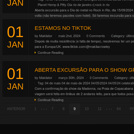
JAN
Planet Hemp & Pitty Dia
rio de janeiro
rj
rock in rio
Aberta excursão para o Dia do metal no Rock in Rio, dia 15/09/202
volta (não teremos pacotes com hotel). Só faremos excursão para o
Continue Reading
01
ESTAMOS NO TIKTOK
by
Makilator
maio 2nd, 2024
0 Comments
Category:
últim
Depois de muita resistência (e falta de tempo), resolvemos ter um p
JAN
para a Europa/UK. www.tiktok.com/@makilacrowley
Continue Reading
01
ABERTA EXCURSÃO PARA O SHOW GR
by
Makilator
março 30th, 2024
0 Comments
Category:
últ
Tag:
04 de maio
04 de maio de 2024
04/05/2024
04/05/24
celebrat
JAN
Com a confirmação do show da Madonna, na Praia de Copacabana no 
viagem será feita em ônibus de 2 andares leito, para que todos po
Continue Reading
. . .
. . .
ANTERIOR
1
7
8
9
10
11
84
P