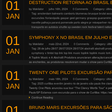
01
A produtora Solid Music Entertainment confirmou a volta do black 
DESTRUCTION RETORNA AO BRASIL
Hell 2024” e será acompanhada pela banda americana de thrash meta
by
Makilator
julho 16th, 2024
0 Comments
Category:
últim
Horizonte/MG 03/12, Santiago/Chile 05/12, Bogotá/Colômbia 07/12, 
Tag:
amsterdam
balneario camboriu
blumenau
brusque
brutal assa
JAN
Continue Reading
excursões
florianópolis
gaspar
geel
germany
graspop
guaramirim
navette
palhoça
paraná
pomerode
porto alegre
pr
reisepartner
rio
transporte en autobús
shuttle
sp
sweden rock festival
talent nation
A banda alemã de thrash metal Destruction anunciou a sua Latin Tou
01
divulgando o álbum Diabolical (2022). A banda fará 7 shows, sendo 
SYMPHONY X NO BRASIL EM JULHO 
Continue Reading
by
Makilator
maio 22nd, 2024
0 Comments
Category:
últi
Tag:
28 de julho
28/07
28/07/2024
28/07/24
abstratti
abstratti prod
JAN
symphony x
timbó
top link
top link music
toplink
toplink music
tork 
A Toplink Music e A Abstratti Produtora anunciaram alteração/can
as enchentes, as produtoras resolveram mudar o show para Curitib
da turnê continuam […]
01
Continue Reading
TWENTY ONE PILOTS EXCURSÃO PAR
by
Makilator
maio 18th, 2024
0 Comments
Category:
últi
Tag:
2025
curitiba
eventim
janeiro
rio de janeiro
são paulo
the clan
JAN
Twenty One Pilots anunciou sua tour “The Clancy Wortls Tour” e pelo
Paulo/SP Estamos com excursão para o show de Curitiba: https://ww
Continue Reading
01
BRUNO MARS EXCURSÕES PARA SÃO 