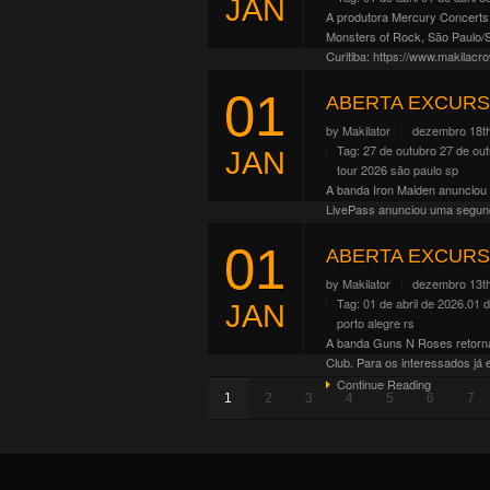
JAN
A produtora Mercury Concerts 
Monsters of Rock, São Paulo/S
Curitiba: https://www.makilacr
Continue Reading
01
ABERTA EXCURS
by
Makilator
dezembro 18th
Tag:
27 de outubro
27 de ou
JAN
tour 2026
são paulo
sp
A banda Iron Maiden anunciou 
LivePass anunciou uma segunda
Continue Reading
01
ABERTA EXCURS
by
Makilator
dezembro 13th
Tag:
01 de abril de 2026.01 d
JAN
porto alegre
rs
A banda Guns N Roses retornará
Club. Para os interessados já
Continue Reading
1
2
3
4
5
6
7