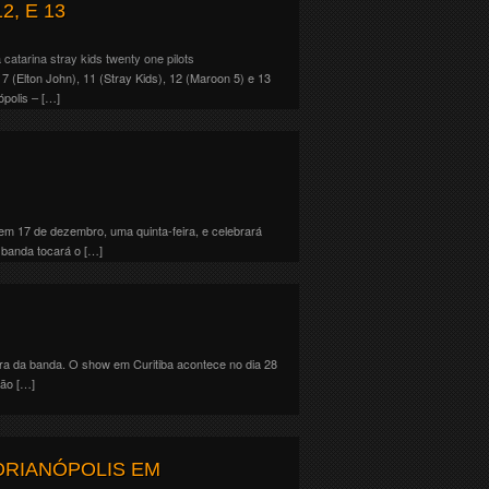
2, E 13
 catarina
stray kids
twenty one pilots
 (Elton John), 11 (Stray Kids), 12 (Maroon 5) e 13
ópolis – […]
em 17 de dezembro, uma quinta-feira, e celebrará
 banda tocará o […]
ira da banda. O show em Curitiba acontece no dia 28
são […]
ORIANÓPOLIS EM