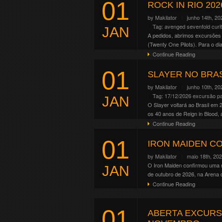
01
Altar . Crypt . Forge . Mainst
ROCK IN RIO 202
Continue Reading
by
Makilator
junho 14th, 20
Tag:
avenged sevenfold
curi
JAN
A pedidos, abrimos excursões p
(Twenty One Pilots). Para o dia
Continue Reading
01
SLAYER NO BRA
by
Makilator
junho 10th, 20
Tag:
17/12/2026
excursão pa
JAN
O Slayer voltará ao Brasil em
os 40 anos de Reign in Blood,
Continue Reading
01
IRON MAIDEN CO
by
Makilator
maio 18th, 20
O Iron Maiden confirmou uma n
JAN
de outubro de 2026, na Arena 
Continue Reading
01
ABERTA EXCURS