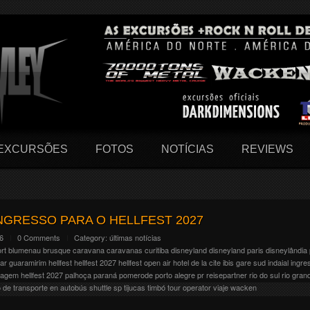
EXCURSÕES
FOTOS
NOTÍCIAS
REVIEWS
NGRESSO PARA O HELLFEST 2027
26
0 Comments
Category:
últimas notícias
ort
blumenau
brusque
caravana
caravanas
curitiba
disneyland
disneyland paris
disneylândia 
ar
guaramirim
hellfest
hellfest 2027
hellfest open air
hotel de la cite
ibis gare sud
indaial
ingre
iagem hellfest 2027
palhoça
paraná
pomerode
porto alegre
pr
reisepartner
rio do sul
rio gran
o de transporte en autobús
shuttle
sp
tijucas
timbó
tour operator
viaje
wacken
eus 20 anos e pra isso resolveram fazer uma grande festa com + de 300 bandas no line-up.