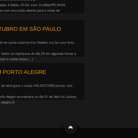
as 4 datas: 01/04, Live, Curitiba/PR 04/04,
mos com excursão aberta para o show de
TUBRO EM SÃO PAULO
do de santa catarina
Iron Maiden
run for your lives
r todos os ingressos do dia 25 em algumas horas a
erem ir neste show […]
M PORTO ALEGRE
de abril
guns n roses
HALESTORM
jockey club
rto Alegre acontecerá no dia 01 de Abril no Jockey
-alegre-2/