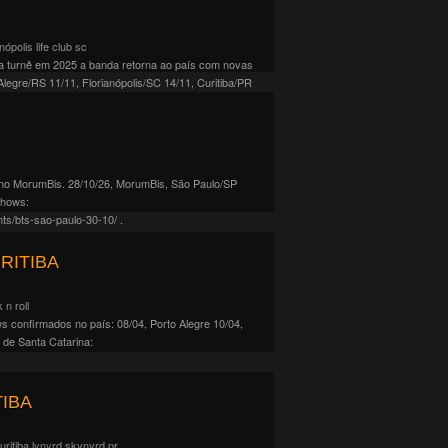
anópolis
life club
sc
da turnê em 2025 a banda retorna ao país com novas
egre/RS 11/11, Florianópolis/SC 14/11, Curitiba/PR
no MorumBis. 28/10/26, MorumBis, São Paulo/SP
shows:
ts/bts-sao-paulo-30-10/ .
RITIBA
k n roll
s confirmados no país: 08/04, Porto Alegre 10/04,
 de Santa Catarina:
IBA
uritiba
lynyrd skynyrd
pr