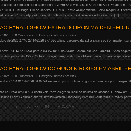
anunciou a vinda da banda americana Lynyrd Skynyrd para o Brasil em Abril. Estão confirmad
P 05/04, Qualistage, Rio de Janeiro/RJ 07/04, Teatro Araújo Vianna, Porto Alegre/RS Esta
owley.com.br/events/lynyrd-skynyrd-curitiba/ Ingressos devem ser adquiridos no […]
ÃO PARA O SHOW EXTRA DO IRON MAIDEN EM OU
, 2025
0 Comments
Category:
últimas notícias
tubro de 2026
27/10
27/10/2026
27/1026
allianz parque
data extra
excursão iron maiden sain
show EXTRA no Brasil para o dia 27/10/26 no Allianz Parque em São Paulo/SP. Após esgota
 data para o dia 27 de Outubro (terça feira), também no Allianz Parque. Para os que quis
ÃO PARA O SHOW DO GUNS N ROSES EM ABRIL E
, 2025
0 Comments
Category:
últimas notícias
e abril
01/04
01/04/2026
01/04/26
excursão para o show do guns n roses em porto alegre 01 
 ao Brasil em 2026 e desta vez Porto Alegre foi incluída na lista de cidades. O show em Po
 estamos com excursão aberta: https://www.makilacrowley.com.br/events/guns-n-roses-porto
. . .
8
9
10
84
PRÓXIMA