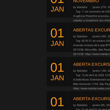
NOVEMBRO
by
Makilator
janeiro 27th, 
JAN
Tag:
11 de novembro de 202
A agência Powerline anunciou 
cidades a receberem seu show.
18/11, Brasília/DF 20/11, […]
01
ABERTAS EXCUR
Continue Reading
by
Makilator
janeiro 24th, 
Tag:
28 30 31 de outubro 20
JAN
A banda coreana de k-pop BTS
30/10/26, MorumBis, São Paul
28/10/26: https://www.makilacr
31/10/26: https://www.makilacr
01
Continue Reading
ABERTA EXCURS
by
Makilator
janeiro 13th, 
Tag:
12 de abril de 2026
12/
JAN
A Solid Music Entertainment a
Belo Horizonte 11/04, São Paul
https://www.makilacrowley.com
Continue Reading
01
ABERTA EXCURS
by
Makilator
janeiro 8th, 20
Tag:
01 de abril
01 de abril d