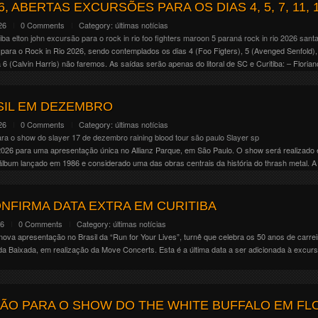
age 01 . Mainstage 02 . Riot . Temple . Valley . Warzone Nós novamente estaremos […]
6, ABERTAS EXCURSÕES PARA OS DIAS 4, 5, 7, 11, 1
26
0 Comments
Category:
últimas notícias
tiba
elton john
excursão para o rock in rio
foo fighters
maroon 5
paraná
rock in rio 2026
santa
ara o Rock in Rio 2026, sendo contemplados os dias 4 (Foo Figters), 5 (Avenged Senfold), 7
 6 (Calvin Harris) não faremos. As saídas serão apenas do litoral de SC e Curitiba: – Florian
SIL EM DEZEMBRO
26
0 Comments
Category:
últimas notícias
ra o show do slayer 17 de dezembro
raining blood tour
são paulo
Slayer
sp
 2026 para uma apresentação única no Allianz Parque, em São Paulo. O show será realizado 
 álbum lançado em 1986 e considerado uma das obras centrais da história do thrash metal. A
NFIRMA DATA EXTRA EM CURITIBA
26
0 Comments
Category:
últimas notícias
ova apresentação no Brasil da “Run for Your Lives”, turnê que celebra os 50 anos de carre
da Baixada, em realização da Move Concerts. Esta é a última data a ser adicionada à excur
ÃO PARA O SHOW DO THE WHITE BUFFALO EM FL