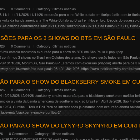
2026
0 Comments
Category:
últimas notícias
6
11/11
11/11/2026
11/11/26
excursão para o the White buffalo em floripa
fastix.com.br
flori
a volta da banda americana The White Buffalo ao Brasil em Novembro. Depois do sucesso 
 As cidades confirmadas são: 06/11, Belo Horizonte/MG 07/11, São Paulo/SP 09/11, Porto Al
SÕES PARA OS 3 SHOWS DO BTS EM SÃO PAULO
2026
0 Comments
Category:
últimas notícias
26
bts
estádio morumbis
excursão para o show do BTS em São Paulo
k-pop
kpop
 confirmou 3 shows no Brasil em Outubro deste ano. Os shows serão todos em São Paulo 
o/SP 31/10/26, MorumBis, São Paulo/SP Estamos com excursão (viagem) aberta para os 3 
owley.com.br/events/bts-sao-paulo-28-10/ . 30/10/26: https://www.makilacrowley.com.br/even
owley.com.br/events/bts-sao-paulo-31-10/ .
ÃO PARA O SHOW DO BLACKBERRY SMOKE EM CU
2026
0 Comments
Category:
últimas notícias
04
12/04/2026
12/04/26
blackberry smoke
excursão para o blackberry smoke em curitiba
tor
nunciou a vinda da banda americana de southern rock ao Brasil em Abril de 2026. São 4 show
o 12/04, Curitiba – Tork n Roll Para os interessados já estamos com excursão aberta saindo
.br/events/blackberry-smoke-curitiba-2/
ÃO PARA O SHOW DO LYNYRD SKYNYRD EM CURIT
26
0 Comments
Category:
últimas notícias
e 2026
01/04
01/04/20206
01/04/26
curitiba
excursão para o lynyrd skynyrd em curitiba
live c