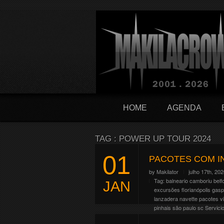
HOME
AGENDA
TAG : POWER UP TOUR 2024
01
PACOTES COM I
by
Makilator
julho 17th, 20
Tag:
balneario camboriu
belf
JAN
excursões
florianópolis
gasp
lanzadera
navette
pacotes v
pinhais
são paulo
sc
Servici
O Hellfest comemora em 2027 s