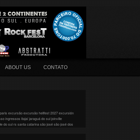
ABOUT US
CONTATO
paris
excursão
excursão hellfest 2027
excursión
sso
ingressos
itajaí
jaraguá do sul
joinville
de do sul
rs
santa catarina
são josé
são josé dos
 As bandas serão divididas em 10 palcos: . Abyss .