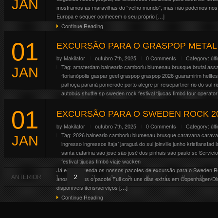
JAN
Continue Reading
mostramos as maravilhas do “velho mundo”, mas não podemos nos
Europa e sequer conhecem o seu próprio […]
Continue Reading
01
EXCURSÃO PARA O GRASPOP METAL 
by
Makilator
outubro 7th, 2025
0 Comments
Category:
últ
Tag:
amsterdam
balneario camboriu
blumenau
brusque
brutal assa
JAN
florianópolis
gaspar
geel
graspop
graspop 2026
guaramirim
hellfes
palhoça
paraná
pomerode
porto alegre
pr
reisepartner
rio do sul
r
autobús
shuttle
sp
sweden rock festival
tijucas
timbó
tour operator
Já estão a venda os nossos pacotes de excursão para o Graspop M
01
anos teremos o pacote Full com uns dias extras em Paris/França, du
EXCURSÃO PARA O SWEDEN ROCK 20
Continue Reading
by
Makilator
outubro 7th, 2025
0 Comments
Category:
últ
Tag:
2026
balneario camboriu
blumenau
brusque
caravana
carav
JAN
ingresso
ingressos
itajaí
jaraguá do sul
joinville
junho
kristianstad
santa catarina
são josé
são josé dos pinhais
são paulo
sc
Servici
festival
tijucas
timbó
viaje
wacken
Já estão a venda os nossos pacotes de excursão para o Sweden Ro
ANTERIOR
1
2
3
4
5
6
7
8
9
anos teremos o pacote Full com uns dias extras em Copenhagen/Dina
disponíveis itens/serviços […]
Continue Reading