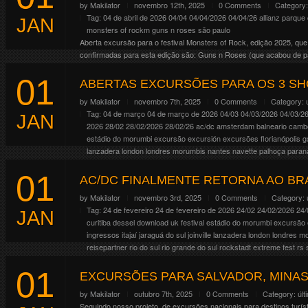
by
Makilator
novembro 12th, 2025
0 Comments
Category
Tag:
04 de abril de 2026
04/04
04/04/2026
04/04/26
allianz parque
JAN
monsters of rockm guns n roses
são paulo
Aberta excursão para o festival Monsters of Rock, edição 2025, que
confirmadas para esta edição são: Guns n Roses (que acabou de p
[…]
01
Continue Reading
ABERTAS EXCURSÕES PARA OS 3 SH
by
Makilator
novembro 7th, 2025
0 Comments
Category:
Tag:
04 de março
04 de março de 2026
04/03
04/03/2026
04/03/2
JAN
2026
28/02
28/02/2026
28/02/26
ac/dc
amsterdam
balneario camb
estádio do morumbi
excursão
excursión
excursões
florianópolis
g
lanzadera
london
londres
morumbis
nantes
navette
palhoça
paran
rockstadt extreme fest
rs
santa catarina
são josé
são josé dos pin
01
operator
viaje
wacken
AC/DC FINALMENTE RETORNA AO BR
E como já era esperado, o AC/DC fará mais de um show no Brasil. C
by
Makilator
novembro 3rd, 2025
0 Comments
Category:
resolvemos ajudar todo mundo abrindo excursões para os 3 dias, as
Tag:
24 de fevereiro
24 de fevereiro de 2026
24/02
24/02/2026
24/
JAN
Continue Reading
curitiba
dessel
download uk festival
estádio do morumbi
excursão
ingressos
itajaí
jaraguá do sul
joinville
lanzadera
london
londres
mo
reisepartner
rio do sul
rio grande do sul
rockstadt extreme fest
rs
sweden rock festival
tijucas
timbó
tour operator
viaje
wacken
01
Depois de inúmeros anúncios fake, hoje (03/11/26) a banda finalment
EXCURSÕES PARA SALVADOR, MINAS 
apenas 1 data confirmada no Brasil. Até o momento as datas divulga
by
Makilator
outubro 7th, 2025
0 Comments
Category:
últ
07/04/26, México […]
Seguindo nosso projeto, de excursões nacionais para destinos turís