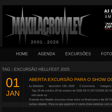
HOME
AGENDA
EXCURSÕES
FOTO
TAG : EXCURSÃO HELLFEST 2025
01
ABERTA EXCURSÃO PARA O SHOW D
by
Makilator
dezembro 13th, 2025
0 Comments
Category
Tag:
25 de outubro
25 de outubro de 2026
25/10
25/10/2026
25/10
JAN
são paulo
sp
A banda Iron Maiden anunciou show único no Brasil para o dia 25/1
outras cidades. Para os que quiserem ir neste show estamos com ex
Continue Reading