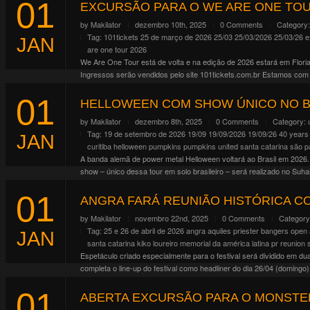
01
EXCURSÃO PARA O WE ARE ONE TOU
by
Makilator
dezembro 10th, 2025
0 Comments
Category
Tag:
101tickets
25 de março de 2026
25/03
25/03/2026
25/03/26
e
JAN
are one tour 2026
We Are One Tour está de volta e na edição de 2026 estará em Floria
Ingressos serão vendidos pelo site 101tickets.com.br Estamos com 
Continue Reading
01
HELLOWEEN COM SHOW ÚNICO NO B
by
Makilator
dezembro 8th, 2025
0 Comments
Category:
Tag:
19 de setembro de 2026
19/09
19/09/2026
19/09/26
40 years
JAN
curitiba
helloween
pumpkins
pumpkins united
santa catarina
são p
A banda alemã de power metal Helloween voltará ao Brasil em 2026.
show – único dessa tour em solo brasileiro – será realizado no Suh
Continue Reading
01
ANGRA FARÁ REUNIÃO HISTÓRICA C
by
Makilator
novembro 22nd, 2025
0 Comments
Categor
Tag:
25 e 26 de abril de 2026
angra
aquiles priester
bangers open 
JAN
santa catarina
kiko loureiro
memorial da américa latina
pr
reunion
Espetáculo criado especialmente para o festival será dividido em du
completa o line-up do festival como headliner do dia 26/04 (doming
renascimento […]
01
Continue Reading
ABERTA EXCURSÃO PARA O MONSTER