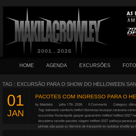
HOME
AGENDA
EXCURSÕES
FOTO
TAG : EXCURSÃO PARA O SHOW DO HELLOWEEN SANT
01
PACOTES COM INGRESSO PARA O HE
by
Makilator
julho 17th, 2026
0 Comments
Category:
últim
Tag:
balneario camboriu
belfort
blumenau
brusque
caravana
cara
JAN
excursões
florianópolis
gaspar
guaramirim
hellfest
hellfest 2027
he
lanzadera
navette
pacotes viagem hellfest 2027
palhoça
paraná
p
pinhais
são paulo
sc
Servicio de transporte en autobús
shuttle
sp
O Hellfest comemora em 2027 seus 20 anos e pra isso resolveram fa