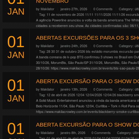
NOVEMBRO
by
Makilator
janeiro 27th, 2026
0 Comments
Category:
úl
JAN
Tag:
11 de novembro de 2026
11/11
11/11/2026
11/11/26
excursão
A agência Powerline anunciou a volta da banda americana The Whit
cidades a receberem seu show. As cidades confirmadas são: 06/11, 
18/11, Brasília/DF 20/11, […]
01
ABERTAS EXCURSÕES PARA OS 3 SH
Continue Reading
by
Makilator
janeiro 24th, 2026
0 Comments
Category:
úl
Tag:
28 30 31 de outubro 2026
bts
estádio morumbis
excursão pa
JAN
A banda coreana de k-pop BTS confirmou 3 shows no Brasil em Ou
30/10/26, MorumBis, São Paulo/SP 31/10/26, MorumBis, São Paulo/
28/10/26: https://www.makilacrowley.com.br/events/bts-sao-paulo-28
31/10/26: https://www.makilacrowley.com.br/events/bts-sao-paulo-31
01
Continue Reading
ABERTA EXCURSÃO PARA O SHOW D
by
Makilator
janeiro 13th, 2026
0 Comments
Category:
úl
Tag:
12 de abril de 2026
12/04
12/04/2026
12/04/26
blackberry s
JAN
A Solid Music Entertainment anunciou a vinda da banda americana de
Belo Horizonte 11/04, São Paulo 12/04, Curitiba – Tork n Roll Para
https://www.makilacrowley.com.br/events/blackberry-smoke-curitiba
Continue Reading
01
ABERTA EXCURSÃO PARA O SHOW DO
by
Makilator
janeiro 8th, 2026
0 Comments
Category:
últi
Tag:
01 de abril
01 de abril de 2026
01/04
01/04/20206
01/04/26
cu