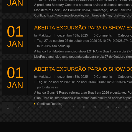
JAN
A produtora Mercury Concerts anunciou a vinda da banda americana L
Monsters of Rock, São Paulo/SP 05/04, Qualistage, Rio de Janeiro
Curitiba: https://www.makilacrowley.com.br/events/lynyrd-skynyrd-c
Continue Reading
01
ABERTA EXCURSÃO PARA O SHOW EX
by
Makilator
dezembro 18th, 2025
0 Comments
Category
Tag:
27 de outubro
27 de outubro de 2026
27/10
27/10/2026
27/10
JAN
tour 2026
são paulo
sp
A banda Iron Maiden anunciou show EXTRA no Brasil para o dia 27/
LivePass anunciou uma segunda data para o dia 27 de Outubro (terç
Continue Reading
01
ABERTA EXCURSÃO PARA O SHOW DO
by
Makilator
dezembro 13th, 2025
0 Comments
Category
Tag:
01 de abril de 2026.01 de abril
01/04
01/04/2026
01/04/26
exc
JAN
porto alegre
rs
A banda Guns N Roses retornará ao Brasil em 2026 e desta vez Porto
Club. Para os interessados já estamos com excursão aberta: https:
Continue Reading
. . .
1
2
3
4
5
6
7
8
9
10
84