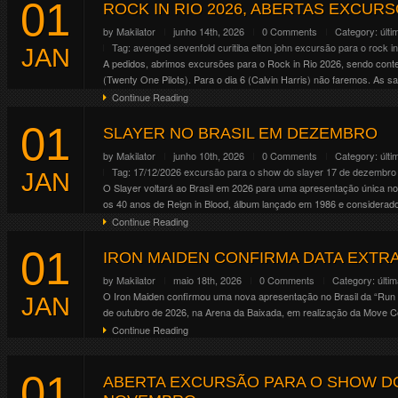
01
Altar . Crypt . Forge . Mainstage 01 . Mainstage 02 . Riot . Temple
ROCK IN RIO 2026, ABERTAS EXCURSÕES
Continue Reading
by
Makilator
junho 14th, 2026
0 Comments
Category:
últi
Tag:
avenged sevenfold
curitiba
elton john
excursão para o rock in
JAN
A pedidos, abrimos excursões para o Rock in Rio 2026, sendo contem
(Twenty One Pilots). Para o dia 6 (Calvin Harris) não faremos. As saí
Continue Reading
01
SLAYER NO BRASIL EM DEZEMBRO
by
Makilator
junho 10th, 2026
0 Comments
Category:
últi
Tag:
17/12/2026
excursão para o show do slayer 17 de dezembro
JAN
O Slayer voltará ao Brasil em 2026 para uma apresentação única no
os 40 anos de Reign in Blood, álbum lançado em 1986 e considerado 
Continue Reading
01
IRON MAIDEN CONFIRMA DATA EXTRA
by
Makilator
maio 18th, 2026
0 Comments
Category:
últi
O Iron Maiden confirmou uma nova apresentação no Brasil da “Run f
JAN
de outubro de 2026, na Arena da Baixada, em realização da Move Co
Continue Reading
01
ABERTA EXCURSÃO PARA O SHOW DO