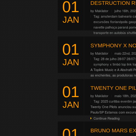
01
A produtora Solid Music Enter
DESTRUCTION R
Hell 2024” e será acompanhada
by
Makilator
julho 16th, 20
Horizonte/MG 03/12, Santiago/
Tag:
amsterdam
balneario c
JAN
Continue Reading
excursões
florianópolis
gasp
navette
palhoça
paraná
pom
transporte en autobús
shuttl
A banda alemã de thrash metal 
01
divulgando o álbum Diabolical 
SYMPHONY X NO
Continue Reading
by
Makilator
maio 22nd, 20
Tag:
28 de julho
28/07
28/07
JAN
symphony x
timbó
top link
to
A Toplink Music e A Abstratti
as enchentes, as produtoras r
da turnê continuam […]
01
Continue Reading
TWENTY ONE PI
by
Makilator
maio 18th, 20
Tag:
2025
curitiba
eventim
ja
JAN
Twenty One Pilots anunciou sua
Paulo/SP Estamos com excursão
Continue Reading
01
BRUNO MARS EX