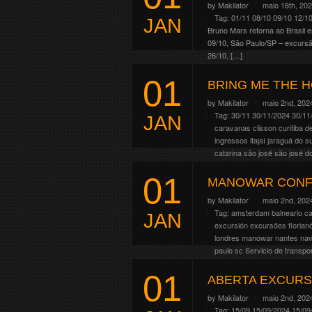
by
Makilator
maio 18th, 20
Tag:
01/11
08/10
09/10
12/1
JAN
Bruno Mars retorna ao Brasil
09/10, São Paulo/SP – excursã
26/10, […]
Continue Reading
01
BRING ME THE 
by
Makilator
maio 2nd, 202
Tag:
30/11
30/11/2024
30/11
JAN
caravanas
clisson
curitiba
d
ingressos
itajaí
jaraguá do su
catarina
são josé
são josé d
viaje
wacken
01
As bandas Bring Me The Horizo
MANOWAR CONFI
(sábado), no Allianz Parque e
by
Makilator
maio 2nd, 202
Continue Reading
Tag:
amsterdam
balneario c
JAN
excursión
excursões
florian
londres
manowar
nantes
nav
paulo
sc
Servicio de transpo
A produtora Dark Dimensions 
01
Curitiba/PR 24/11, Recife/PE 2
ABERTA EXCURS
www.makilacrowley.com.br/eve
by
Makilator
maio 2nd, 202
Continue Reading
Tag:
15/09
15/09/2024
15/09