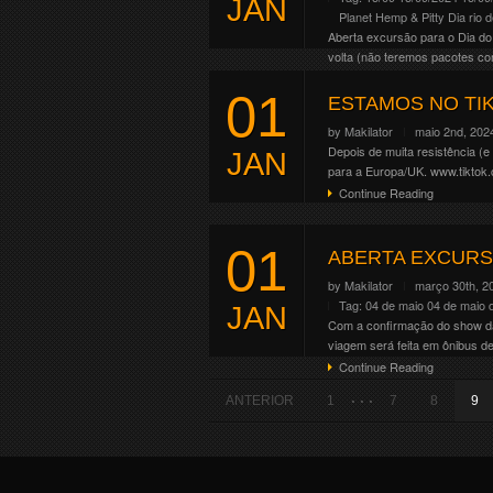
JAN
Planet Hemp & Pitty Dia
rio 
Aberta excursão para o Dia do
volta (não teremos pacotes co
Continue Reading
01
ESTAMOS NO TI
by
Makilator
maio 2nd, 202
Depois de muita resistência (e
JAN
para a Europa/UK. www.tikto
Continue Reading
01
ABERTA EXCURS
by
Makilator
março 30th, 2
Tag:
04 de maio
04 de maio 
JAN
Com a confirmação do show da 
viagem será feita em ônibus d
Continue Reading
. . .
ANTERIOR
1
7
8
9