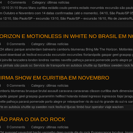
24
0 Comments
Category:
últimas notícias
0
13/10
31/10
Bruno Mars
curitiba
estádio couto pereira
estado morumbis
excursão
são paul
 em Outubro e Novembro com 14 datas confirmadas (até o momento). 04/10, São Paulo/SP 05
o 12/10, São Paulo/SP – excursão 13/10, São Paulo/SP – excursão 16/10, Rio de Janeiro/RJ 
HORIZON E MOTIONLESS IN WHITE NO BRASIL EM
4
0 Comments
Category:
últimas notícias
/24
allianz parque
amsterdam
balneario camboriu
blumenau
Bring Me The Horizon. Motionles
essel
download uk festival
excursão
excursión
excursões
florianópolis
gaspar
geel
graspop
l
joinville
lanzadera
london
londres
nantes
navette
palhoça
paraná
pomerode
porto alegre
pr
os pinhais
são paulo
sc
Servicio de transporte en autobús
shuttle
sp
Spiritbox
sweden rock fe
n e Motionless In White retornam ao Brasil acompanhadas de Spiritbox e The Plot in You em
RMA SHOW EM CURITIBA EM NOVEMBRO
m São Paulo/SP. Estamos com excursão aberta para este evento, ingressos devem ser adquir
4
0 Comments
Category:
últimas notícias
amboriu
blumenau
brusque
brutal assault
caravana
caravanas
clisson
curitiba
dark dimensio
ópolis
gaspar
geel
graspop
guaramirim
hellfest
holanda
indaial
ingresso
ingressos
itajaí
jarag
ette
palhoça
paraná
pomerode
porto alegre
pr
reisepartner
rio do sul
rio grande do sul
rs
san
rte en autobús
shuttle
sp
sweden rock festival
tijucas
timbó
tour operator
viaje
wacken
anunciou a volta da banda americana Manowar ao Brasil para o mês de Novembro. Até o mo
6/11, Rio de janeiro/RJ Já estamos com excursão aberta para o show de Curitiba 20/11 (quart
ÃO PARA O DIA DO ROCK
nts/manowar-curitiba/
4
0 Comments
Category:
últimas notícias
/24
avenged sevenfold
barão vermelho
deep purple
dia do rock
Evanescence
Incubus
Journ