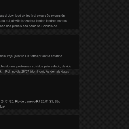
. A banda retorna com sua “The 7 Latin Dates of
/Argentina 30/11, São Paulo/SP 01/12, Belo
essel
download uk festival
excursão
excursión
 do sul
joinville
lanzadera
london
londres
nantes
josé dos pinhais
são paulo
sc
Servicio de
(82-22). A banda aproveita a tour para continuar
/10, Recife/PE 04/10, Fortaleza/CE 05/10, Belo […]
ndaial
itajaí
joinville
luiz toffoli
pr
santa catarina
Devido aos problemas sofridos pelo estado, devido
n Roll, no dia 28/07 (domingo). As demais datas
R 24/01/25, Rio de Janeiro/RJ 26/01/25, São
iba/