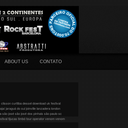
ABOUT US
CONTATO
s
clisson
curitiba
dessel
download uk festival
tajaí
jaraguá do sul
joinville
lanzadera
london
na
são josé
são josé dos pinhais
são paulo
sc
stival
tijucas
timbó
tour operator
venom
venom