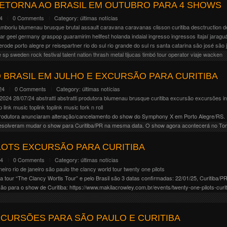
tainment confirmou a volta do black metal do Venom a América Latina em novembro/dezembro
ETORNA AO BRASIL EM OUTUBRO PARA 4 SHOWS
 pela banda americana de thrash metal Warbringer. Datas confirmadas: 28/11, Buenos Aires
24
0 Comments
Category:
últimas notícias
Chile 05/12, Bogotá/Colômbia 07/12, […]
amboriu
blumenau
brusque
brutal assault
caravana
caravanas
clisson
curitiba
desctruction
d
ar
geel
germany
graspop
guaramirim
hellfest
holanda
indaial
ingresso
ingressos
itajaí
jaraguá
erode
porto alegre
pr
reisepartner
rio do sul
rio grande do sul
rs
santa catarina
são josé
são 
e
sp
sweden rock festival
talent nation
thrash metal
tijucas
timbó
tour operator
viaje
wacken
Destruction anunciou a sua Latin Tour Part II, ainda comemorando os 40 anos de existência 
(2022). A banda fará 7 shows, sendo 4 deles no Brasil, datas confirmadas até o momento: 02
 BRASIL EM JULHO E EXCURSÃO PARA CURITIBA
24
0 Comments
Category:
últimas notícias
/2024
28/07/24
abstratti
abstratti produtora
blumenau
brusque
curitiba
excursão
excursões
i
p link music
toplink
toplink music
tork n roll
 Produtora anunciaram alteração/cancelamento do show do Symphony X em Porto Alegre/RS. 
esolveram mudar o show para Curitiba/PR na mesma data. O show agora acontecerá no Tork 
LOTS EXCURSÃO PARA CURITIBA
24
0 Comments
Category:
últimas notícias
neiro
rio de janeiro
são paulo
the clancy world tour
twenty one pilots
 tour “The Clancy Wortls Tour” e pelo Brasil são 3 datas confirmadas: 22/01/25, Curitiba/P
 para o show de Curitiba: https://www.makilacrowley.com.br/events/twenty-one-pilots-curit
CURSÕES PARA SÃO PAULO E CURITIBA