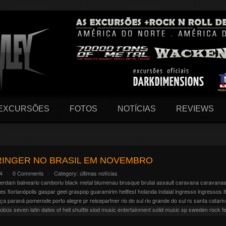
EXCURSÕES
FOTOS
NOTÍCIAS
REVIEWS
INGER NO BRASIL EM NOVEMBRO
24
0 Comments
Category:
últimas notícias
terdam
balneario camboriu
black metal
blumenau
brusque
brutal assault
caravana
caravana
ões
florianópolis
gaspar
geel
graspop
guaramirim
hellfest
holanda
indaial
ingresso
ingressos
i
oça
paraná
pomerode
porto alegre
pr
reisepartner
rio do sul
rio grande do sul
rs
santa catari
tobús
seven latin dates of hell
shuttle
slod music entertainment
solid music
sp
sweden rock fe
r