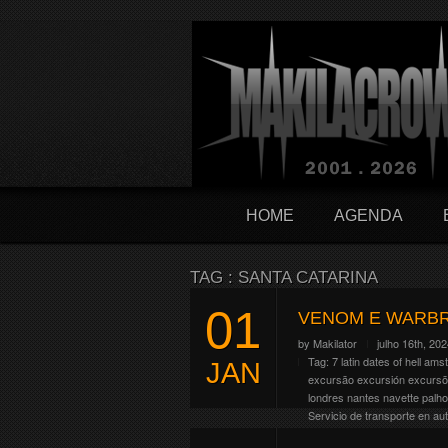
HOME
AGENDA
TAG : SANTA CATARINA
01
VENOM E WARBR
by
Makilator
julho 16th, 20
Tag:
7 latin dates of hell
ams
JAN
excursão
excursión
excurs
londres
nantes
navette
palh
Servicio de transporte en au
band
viaje
wacken
warbringe