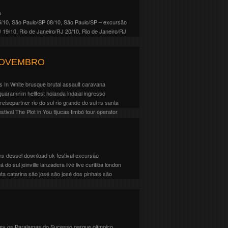
o
/10, São Paulo/SP 08/10, São Paulo/SP – excursão
19/10, Rio de Janeiro/RJ 20/10, Rio de Janeiro/RJ
 NOVEMBRO
s In White
brusque
brutal assault
caravana
guaramirim
hellfest
holanda
indaial
ingresso
reisepartner
rio do sul
rio grande do sul
rs
santa
stival
The Plot in You
tijucas
timbó
tour operator
 um mini festival no dia 30 de Novembro de 2024
idos diretamente no site da Eventim: […]
ns
dessel
download uk festival
excursão
uá do sul
joinville
lanzadera
live
live curitiba
london
ta catarina
são josé
são josé dos pinhais
são
mento foram confirmados 3 shows: 20/11,
a), na Live Curitiba.
ey
os Paralamas do Sucesso
parque olímpico