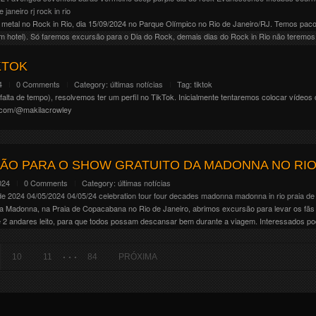
de janeiro
rj
rock in rio
 metal no Rock in Rio, dia 15/09/2024 no Parque Olímpico no Rio de Janeiro/RJ. Temos pac
m hotel). Só faremos excursão para o Dia do Rock, demais dias do Rock in Rio não teremos
KTOK
4
0 Comments
Category:
últimas notícias
Tag:
tiktok
 falta de tempo), resolvemos ter um perfil no TikTok. Inicialmente tentaremos colocar vídeo
k.com/@makilacrowley
ÃO PARA O SHOW GRATUITO DA MADONNA NO RIO
024
0 Comments
Category:
últimas notícias
de 2024
04/05/2024
04/05/24
celebration tour
four decades
madonna
madonna in rio
praia d
Madonna, na Praia de Copacabana no Rio de Janeiro, abrimos excursão para levar os fãs 
e 2 andares leito, para que todos possam descansar bem durante a viagem. Interessados po
. . .
10
11
84
PRÓXIMA