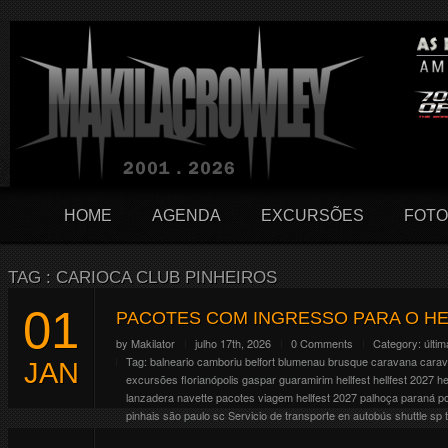
HOME
AGENDA
EXCURSÕES
FOTO
TAG : CARIOCA CLUB PINHEIROS
01
PACOTES COM INGRESSO PARA O HE
by
Makilator
julho 17th, 2026
0 Comments
Category:
últim
Tag:
balneario camboriu
belfort
blumenau
brusque
caravana
cara
JAN
excursões
florianópolis
gaspar
guaramirim
hellfest
hellfest 2027
he
lanzadera
navette
pacotes viagem hellfest 2027
palhoça
paraná
p
pinhais
são paulo
sc
Servicio de transporte en autobús
shuttle
sp
O Hellfest comemora em 2027 seus 20 anos e pra isso resolveram fa