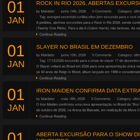
01
Altar . Crypt . Forge . Mainstage 01 . Mainstage 02 . Riot . Temple
ROCK IN RIO 2026, ABERTAS EXCURSÕES
Continue Reading
by
Makilator
junho 14th, 2026
0 Comments
Category:
últi
Tag:
avenged sevenfold
curitiba
elton john
excursão para o rock in
JAN
A pedidos, abrimos excursões para o Rock in Rio 2026, sendo contem
(Twenty One Pilots). Para o dia 6 (Calvin Harris) não faremos. As saí
Continue Reading
01
SLAYER NO BRASIL EM DEZEMBRO
by
Makilator
junho 10th, 2026
0 Comments
Category:
últi
Tag:
17/12/2026
excursão para o show do slayer 17 de dezembro
JAN
O Slayer voltará ao Brasil em 2026 para uma apresentação única no
os 40 anos de Reign in Blood, álbum lançado em 1986 e considerado 
Continue Reading
01
IRON MAIDEN CONFIRMA DATA EXTRA
by
Makilator
maio 18th, 2026
0 Comments
Category:
últi
O Iron Maiden confirmou uma nova apresentação no Brasil da “Run f
JAN
de outubro de 2026, na Arena da Baixada, em realização da Move Co
Continue Reading
01
ABERTA EXCURSÃO PARA O SHOW DO