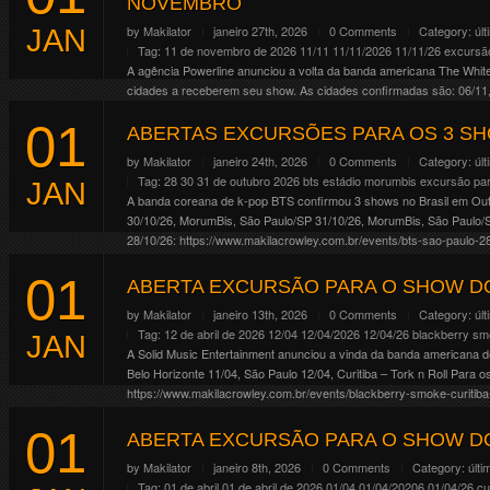
NOVEMBRO
by
Makilator
janeiro 27th, 2026
0 Comments
Category:
úl
JAN
Tag:
11 de novembro de 2026
11/11
11/11/2026
11/11/26
excursão
A agência Powerline anunciou a volta da banda americana The Whit
cidades a receberem seu show. As cidades confirmadas são: 06/11, 
18/11, Brasília/DF 20/11, […]
01
ABERTAS EXCURSÕES PARA OS 3 SH
Continue Reading
by
Makilator
janeiro 24th, 2026
0 Comments
Category:
úl
Tag:
28 30 31 de outubro 2026
bts
estádio morumbis
excursão pa
JAN
A banda coreana de k-pop BTS confirmou 3 shows no Brasil em Ou
30/10/26, MorumBis, São Paulo/SP 31/10/26, MorumBis, São Paulo/
28/10/26: https://www.makilacrowley.com.br/events/bts-sao-paulo-28
31/10/26: https://www.makilacrowley.com.br/events/bts-sao-paulo-31
01
Continue Reading
ABERTA EXCURSÃO PARA O SHOW D
by
Makilator
janeiro 13th, 2026
0 Comments
Category:
úl
Tag:
12 de abril de 2026
12/04
12/04/2026
12/04/26
blackberry s
JAN
A Solid Music Entertainment anunciou a vinda da banda americana de
Belo Horizonte 11/04, São Paulo 12/04, Curitiba – Tork n Roll Para
https://www.makilacrowley.com.br/events/blackberry-smoke-curitiba
Continue Reading
01
ABERTA EXCURSÃO PARA O SHOW DO
by
Makilator
janeiro 8th, 2026
0 Comments
Category:
últi
Tag:
01 de abril
01 de abril de 2026
01/04
01/04/20206
01/04/26
cu