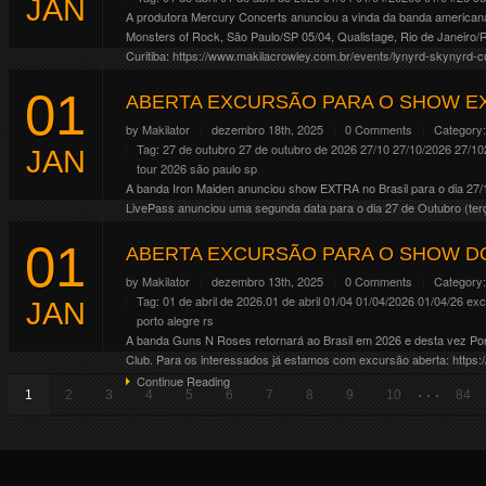
JAN
A produtora Mercury Concerts anunciou a vinda da banda americana L
Monsters of Rock, São Paulo/SP 05/04, Qualistage, Rio de Janeiro
Curitiba: https://www.makilacrowley.com.br/events/lynyrd-skynyrd-c
Continue Reading
01
ABERTA EXCURSÃO PARA O SHOW EX
by
Makilator
dezembro 18th, 2025
0 Comments
Category
Tag:
27 de outubro
27 de outubro de 2026
27/10
27/10/2026
27/10
JAN
tour 2026
são paulo
sp
A banda Iron Maiden anunciou show EXTRA no Brasil para o dia 27/
LivePass anunciou uma segunda data para o dia 27 de Outubro (terç
Continue Reading
01
ABERTA EXCURSÃO PARA O SHOW DO
by
Makilator
dezembro 13th, 2025
0 Comments
Category
Tag:
01 de abril de 2026.01 de abril
01/04
01/04/2026
01/04/26
exc
JAN
porto alegre
rs
A banda Guns N Roses retornará ao Brasil em 2026 e desta vez Porto
Club. Para os interessados já estamos com excursão aberta: https:
Continue Reading
. . .
1
2
3
4
5
6
7
8
9
10
84