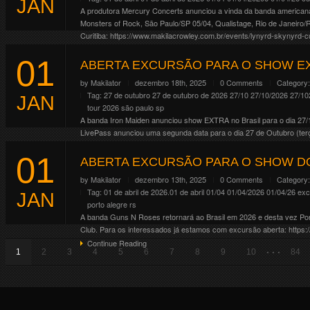
JAN
A produtora Mercury Concerts anunciou a vinda da banda americana L
Monsters of Rock, São Paulo/SP 05/04, Qualistage, Rio de Janeiro
Curitiba: https://www.makilacrowley.com.br/events/lynyrd-skynyrd-c
Continue Reading
01
ABERTA EXCURSÃO PARA O SHOW EX
by
Makilator
dezembro 18th, 2025
0 Comments
Category
Tag:
27 de outubro
27 de outubro de 2026
27/10
27/10/2026
27/10
JAN
tour 2026
são paulo
sp
A banda Iron Maiden anunciou show EXTRA no Brasil para o dia 27/
LivePass anunciou uma segunda data para o dia 27 de Outubro (terç
Continue Reading
01
ABERTA EXCURSÃO PARA O SHOW DO
by
Makilator
dezembro 13th, 2025
0 Comments
Category
Tag:
01 de abril de 2026.01 de abril
01/04
01/04/2026
01/04/26
exc
JAN
porto alegre
rs
A banda Guns N Roses retornará ao Brasil em 2026 e desta vez Porto
Club. Para os interessados já estamos com excursão aberta: https:
Continue Reading
. . .
1
2
3
4
5
6
7
8
9
10
84