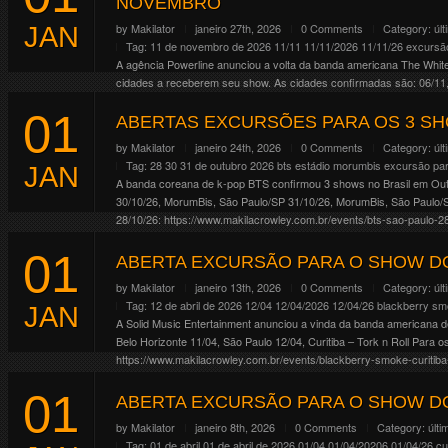
NOVEMBRO
by
Makilator
janeiro 27th, 2026
0 Comments
Category:
úl
JAN
Tag:
11 de novembro de 2026
11/11
11/11/2026
11/11/26
excursão
A agência Powerline anunciou a volta da banda americana The Whit
cidades a receberem seu show. As cidades confirmadas são: 06/11, 
18/11, Brasília/DF 20/11, […]
01
ABERTAS EXCURSÕES PARA OS 3 SH
Continue Reading
by
Makilator
janeiro 24th, 2026
0 Comments
Category:
úl
Tag:
28 30 31 de outubro 2026
bts
estádio morumbis
excursão pa
JAN
A banda coreana de k-pop BTS confirmou 3 shows no Brasil em Ou
30/10/26, MorumBis, São Paulo/SP 31/10/26, MorumBis, São Paulo/
28/10/26: https://www.makilacrowley.com.br/events/bts-sao-paulo-28
31/10/26: https://www.makilacrowley.com.br/events/bts-sao-paulo-31
01
Continue Reading
ABERTA EXCURSÃO PARA O SHOW D
by
Makilator
janeiro 13th, 2026
0 Comments
Category:
úl
Tag:
12 de abril de 2026
12/04
12/04/2026
12/04/26
blackberry s
JAN
A Solid Music Entertainment anunciou a vinda da banda americana de
Belo Horizonte 11/04, São Paulo 12/04, Curitiba – Tork n Roll Para
https://www.makilacrowley.com.br/events/blackberry-smoke-curitiba
Continue Reading
01
ABERTA EXCURSÃO PARA O SHOW DO
by
Makilator
janeiro 8th, 2026
0 Comments
Category:
últi
Tag:
01 de abril
01 de abril de 2026
01/04
01/04/20206
01/04/26
cu