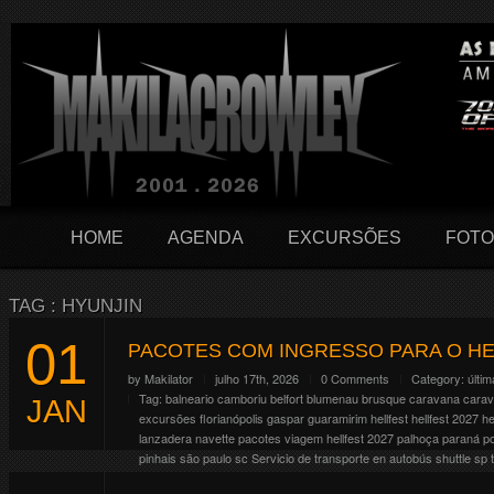
HOME
AGENDA
EXCURSÕES
FOTO
TAG : HYUNJIN
01
PACOTES COM INGRESSO PARA O HE
by
Makilator
julho 17th, 2026
0 Comments
Category:
últim
Tag:
balneario camboriu
belfort
blumenau
brusque
caravana
cara
JAN
excursões
florianópolis
gaspar
guaramirim
hellfest
hellfest 2027
he
lanzadera
navette
pacotes viagem hellfest 2027
palhoça
paraná
p
pinhais
são paulo
sc
Servicio de transporte en autobús
shuttle
sp
O Hellfest comemora em 2027 seus 20 anos e pra isso resolveram fa