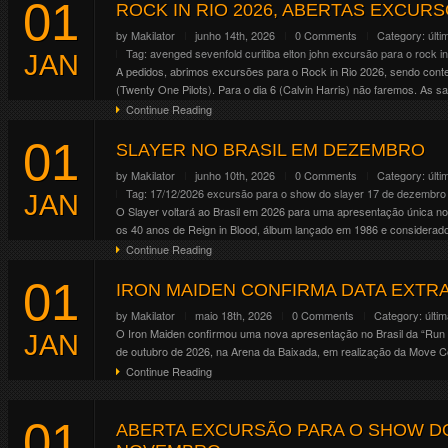
01
Altar . Crypt . Forge . Mainstage 01 . Mainstage 02 . Riot . Temple
ROCK IN RIO 2026, ABERTAS EXCURSÕES
Continue Reading
by
Makilator
junho 14th, 2026
0 Comments
Category:
últi
Tag:
avenged sevenfold
curitiba
elton john
excursão para o rock in
JAN
A pedidos, abrimos excursões para o Rock in Rio 2026, sendo contem
(Twenty One Pilots). Para o dia 6 (Calvin Harris) não faremos. As saí
Continue Reading
01
SLAYER NO BRASIL EM DEZEMBRO
by
Makilator
junho 10th, 2026
0 Comments
Category:
últi
Tag:
17/12/2026
excursão para o show do slayer 17 de dezembro
JAN
O Slayer voltará ao Brasil em 2026 para uma apresentação única no
os 40 anos de Reign in Blood, álbum lançado em 1986 e considerado 
Continue Reading
01
IRON MAIDEN CONFIRMA DATA EXTRA
by
Makilator
maio 18th, 2026
0 Comments
Category:
últi
O Iron Maiden confirmou uma nova apresentação no Brasil da “Run f
JAN
de outubro de 2026, na Arena da Baixada, em realização da Move Co
Continue Reading
01
ABERTA EXCURSÃO PARA O SHOW DO