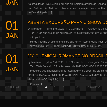
JAN
As produtoras Live Nation e pgLang anunciaram a vinda de Kendrick
São Paulo no dia 30 de setembro, com apresentação única no Allian
de Kendrick pela […]
Continue Reading
01
ABERTA EXCURSÃO PARA O SHOW D
by
Makilator
julho 2nd, 2025
0 Comments
Category:
últim
Tag:
31 de outubro
31 de outubro de 2025
31/10
31/10/2025
31/10
JAN
são paulo
sc
A banda Imagine Dragons anunciou sua turnê ““Loom World Tour” pela
Horizonte/MG 29/10, Brasil/Brasília/DF 31/10, Brasil/São Paulo/SP
https://www.makilacrowley.com.br/events/imagine-dragons-sao-paul
01
Continue Reading
MY CHEMICAL ROMANCE NO BRASIL 
by
Makilator
julho 2nd, 2025
0 Comments
Category:
últim
Tag:
05 de fevereiro
05 de fevereiro de 2026
05/02
05/02/2026
05/
JAN
A produtora 30e anunciou a turnê “South America 2026” da banda M
22/01/26, Colômbia 25/01/26, Peru 01/02/26, Argentina 05/02/26, Br
show do dia 05/02 (quinta): […]
Continue Reading
. . .
ANTERIOR
1
2
3
4
5
84
PRÓXIMA