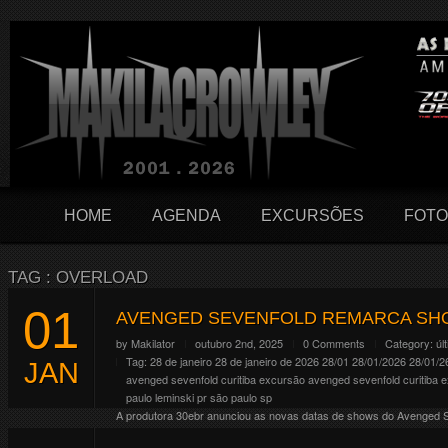
HOME
AGENDA
EXCURSÕES
FOTO
TAG : OVERLOAD
01
AVENGED SEVENFOLD REMARCA SHO
by
Makilator
outubro 2nd, 2025
0 Comments
Category:
úl
Tag:
28 de janeiro
28 de janeiro de 2026
28/01
28/01/2026
28/01/2
JAN
avenged sevenfold
curitiba
excursão avenged sevenfold curitiba
e
paulo leminski
pr
são paulo
sp
A produtora 30ebr anunciou as novas datas de shows do Avenged Sev
Pedreira Paulo Leminski 31/10/2026 – São Paulo/SP – Allianz Parq