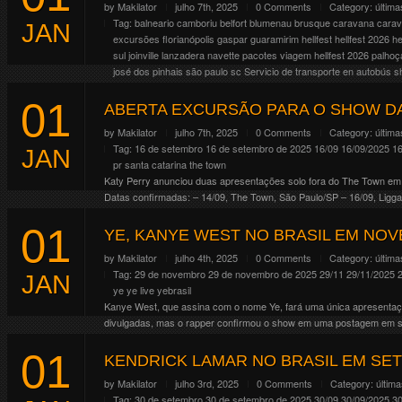
by
Makilator
julho 7th, 2025
0 Comments
Category:
última
Continue Reading
Tag:
balneario camboriu
belfort
blumenau
brusque
caravana
cara
JAN
excursões
florianópolis
gaspar
guaramirim
hellfest
hellfest 2026
he
sul
joinville
lanzadera
navette
pacotes viagem hellfest 2026
palhoç
josé dos pinhais
são paulo
sc
Servicio de transporte en autobús
s
Em 2026 estaremos presentes novamente no Hellfest Open Air em C
01
anos, teremos pacotes completos com ingresso para os 4 dias, inclui
ABERTA EXCURSÃO PARA O SHOW DA
após o festival irá […]
by
Makilator
julho 7th, 2025
0 Comments
Category:
última
Continue Reading
Tag:
16 de setembro
16 de setembro de 2025
16/09
16/09/2025
16
JAN
pr
santa catarina
the town
Katy Perry anunciou duas apresentações solo fora do The Town em set
Datas confirmadas: – 14/09, The Town, São Paulo/SP – 16/09, Ligga
extra da […]
01
Continue Reading
YE, KANYE WEST NO BRASIL EM NO
by
Makilator
julho 4th, 2025
0 Comments
Category:
última
Tag:
29 de novembro
29 de novembro de 2025
29/11
29/11/2025
JAN
ye
ye live
yebrasil
Kanye West, que assina com o nome Ye, fará uma única apresentaçã
divulgadas, mas o rapper confirmou o show em uma postagem em seu 
Continue Reading
01
KENDRICK LAMAR NO BRASIL EM SE
by
Makilator
julho 3rd, 2025
0 Comments
Category:
última
Tag:
30 de setembro
30 de setembro de 2025
30/09
30/09/2025
30