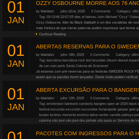
01
https://www.makilacrowley.com.br/events/avenged-sevenfold-curitib
OZZY OSBOURNE MORRE AOS 76 AN
Continue Reading
by
Makilator
julho 22nd, 2025
0 Comments
Category:
últi
Tag:
03/12/48
22/07/25
dies at
faleceu
John Michael "Ozzy" Osbo
JAN
Ozzy Osbourne, líder do Black Sabbath e um dos vocalistas de rock 
mais tristeza do que meras palavras podem expressar que temos 
Continue Reading
01
ABERTAS RESERVAS PARA O SWEDEN
by
Makilator
julho 18th, 2025
0 Comments
Category:
últim
Tag:
barcelona
barcelona rock fest
bruxelas
clisson
dessel
espan
JAN
de can zam
paris
Santa Coloma de Gramenet
Já estamos com pré-reservas para os festivais SWEDEN ROCK F
assim que os pacotes forem lançados. Deste modo podem verificar q
festival novamente terá pacote com uns dias […]
01
Continue Reading
ABERTA EXCURSÃO PARA O BANGERS
by
Makilator
julho 12th, 2025
0 Comments
Category:
últim
Tag:
amsterdam
balneario camboriu
bangers open air 2025
black l
JAN
festival
excursão
excursión
excursões
florianópolis
gaspar
geel
g
london
londres
memorial américa latina
nantes
navette
palhoça
pa
catarina
são josé
são josé dos pinhais
são paulo
sc
Servicio de t
operator
viaje
wacken
01
Aberta excursão para o Bangers Open Air 2026 que acontecerá nos 
PACOTES COM INGRESSOS PARA O HE
pacotes completos com ingresso, viagem, hotel e traslados, além de