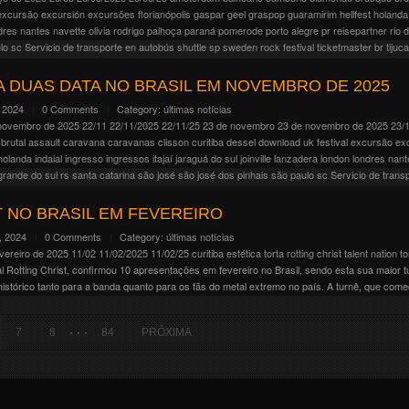
excursão
excursión
excursões
florianópolis
gaspar
geel
graspop
guaramirim
hellfest
holanda
dres
nantes
navette
olivia rodrigo
palhoça
paraná
pomerode
porto alegre
pr
reisepartner
rio 
lo
sc
Servicio de transporte en autobús
shuttle
sp
sweden rock festival
ticketmaster br
tijuc
ra (fora do Lollapalooza) da “GUTS world tour: spilled!?” da cantora Olivia Rodrigo para o d
ressos começam dia 14/11 (quinta), às 10h no site da www.ticketmaster.com.br Para os int
 DUAS DATA NO BRASIL EM NOVEMBRO DE 2025
ey.com.br/events/olivia-rodrigo-curitiba/
 2024
0 Comments
Category:
últimas notícias
novembro de 2025
22/11
22/11/2025
22/11/25
23 de novembro
23 de novembro de 2025
23/
brutal assault
caravana
caravanas
clisson
curitiba
dessel
download uk festival
excursão
ex
holanda
indaial
ingresso
ingressos
itajaí
jaraguá do sul
joinville
lanzadera
london
londres
nant
 grande do sul
rs
santa catarina
são josé
são josé dos pinhais
são paulo
sc
Servicio de trans
aje
wacken
e reunião em 2025 depois de 16 anos separados. E esta turnê trará os irmãos Liam e Noel Ga
 NO BRASIL EM FEVEREIRO
Brasil acontecerão nos dias 22 e 23 de novembro, no Estádio MorumBis, em São Paulo. A [
, 2024
0 Comments
Category:
últimas notícias
vereiro de 2025
11/02
11/02/2025
11/02/25
curitiba
estética torta
rotting christ
talent nation
to
l Rotting Christ, confirmou 10 apresentações em fevereiro no Brasil, sendo esta sua maior t
tórico tanto para a banda quanto para os fãs do metal extremo no país. A turnê, que come
. . .
7
8
84
PRÓXIMA