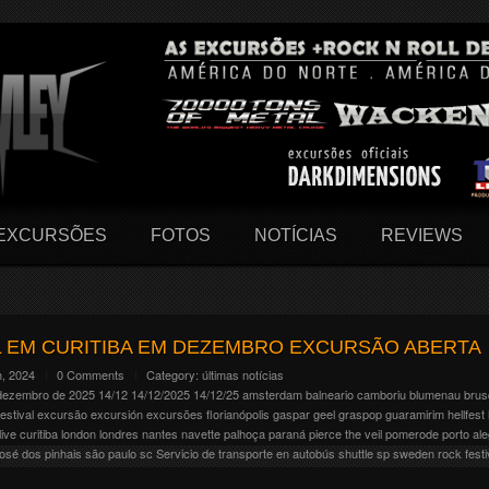
EXCURSÕES
FOTOS
NOTÍCIAS
REVIEWS
IL EM CURITIBA EM DEZEMBRO EXCURSÃO ABERTA
, 2024
0 Comments
Category:
últimas notícias
dezembro de 2025
14/12
14/12/2025
14/12/25
amsterdam
balneario camboriu
blumenau
brus
estival
excursão
excursión
excursões
florianópolis
gaspar
geel
graspop
guaramirim
hellfest
live curitiba
london
londres
nantes
navette
palhoça
paraná
pierce the veil
pomerode
porto al
josé dos pinhais
são paulo
sc
Servicio de transporte en autobús
shuttle
sp
sweden rock festi
dcore/pop punk Pierce the Veil confirmou a turnê mundial I Can’t Hear You Tour. Com 46 da