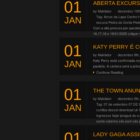
01
Latina, o giro traz o grupo co
ABERTA EXCURS
Continue Reading
by
Makilator
dezembro 10th
Tag:
Arcos da Lapa
Centro H
JAN
escuna
Pedra do Gorila
Pedr
Com a alta procura por pacote
16,17,18 e 19/01/2025 (clique 
Gramado e Canela. […]
01
Continue Reading
KATY PERRY É 
by
Makilator
dezembro 9th,
Katy Perry está confirmada no 
JAN
paulista. A cantora será a prin
Continue Reading
01
THE TOWN ANUNC
by
Makilator
dezembro 5th,
Tag:
07 de setembro
07 DE
JAN
curitiba
dessel
download uk f
ingressos
itajaí
jaraguá do su
santa catarina
são josé
são 
operator
viaje
wacken
01
A banda Green Day será uma da
LADY GAGA ASS
paulista. O grupo será o headli