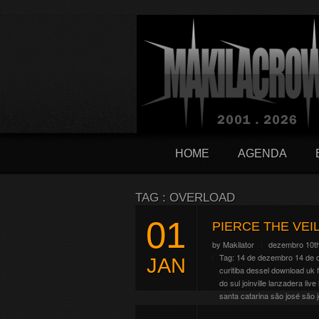
HOME
AGENDA
TAG : OVERLOAD
01
PIERCE THE VE
by
Makilator
dezembro 10th
Tag:
14 de dezembro
14 de 
JAN
curitiba
dessel
download uk f
do sul
joinville
lanzadera
live
santa catarina
são josé
são 
A banda americana de post-har