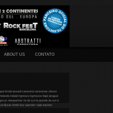
ABOUT US
CONTATO
que
brutal assault
caravana
caravanas
clisson
holanda
indaial
ingresso
ingressos
itajaí
jaraguá
egre
pr
reisepartner
rio do sul
rio grande do sul
rs
val
tijucas
timbó
tour operator
viaje
wacken
tas cobrindo a América do Norte, Europa e América