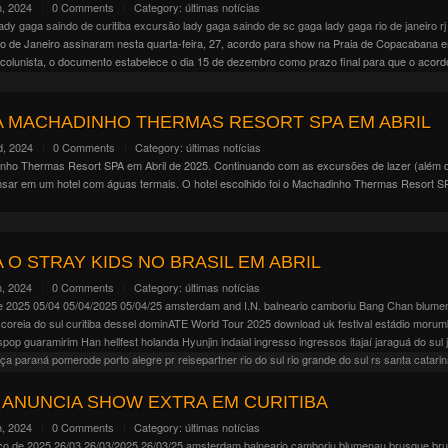
, 2024
0 Comments
Category:
últimas notícias
ady gaga saindo de curitiba
excursão lady gaga saindo de sc
gaga
lady gaga
rio de janeiro
rj
io de Janeiro assinaram nesta quarta-feira, 27, acordo para show na Praia de Copacabana e
colunista, o documento estabelece o dia 15 de dezembro como prazo final para que o acord
 MACHADINHO THERMAS RESORT SPA EM ABRIL
d, 2024
0 Comments
Category:
últimas notícias
nho Thermas Resort SPA em Abril de 2025. Continuando com as excursões de lazer (além d
nsar em um hotel com águas termais. O hotel escolhido foi o Machadinho Thermas Resort
O STRAY KIDS NO BRASIL EM ABRIL
, 2024
0 Comments
Category:
últimas notícias
de 2025
05/04
05/04/2025
05/04/25
amsterdam
and I.N.
balneario camboriu
Bang Chan
blume
coreia do sul
curitiba
dessel
dominATE World Tour 2025
download uk festival
estádio morum
spop
guaramirim
Han
hellfest
holanda
Hyunjin
indaial
ingresso
ingressos
itajaí
jaraguá do sul
oça
paraná
pomerode
porto alegre
pr
reisepartner
rio do sul
rio grande do sul
rs
santa catari
tobús
Seungmin
shuttle
South Korean
sp
stray kids
sweden rock festival
tijucas
timbó
tour op
s, um dos nomes mais conhecidos do k-pop, fará dois shows no Brasil em abril de 2025. A
 ANUNCIA SHOW EXTRA EM CURITIBA
 Santos) 05/04/2025 – São Paulo/SP (Estádio Morumbis). https://www.makilacrowley.com.br/e
, 2024
0 Comments
Category:
últimas notícias
https://www.makilacrowley.com.br/events/stray-kids-sao-paulo-data-extra/ Para os que co
ço de 2025
26/03
26/03/2025
26/03/25
amsterdam
balneario camboriu
blumenau
brusque
bru