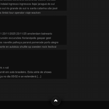
indaial
ingresso
ingressos
itajaí
jaraguá do sul
do sul
rio grande do sul
rs
santa catarina
são josé
as
timbó
tour operator
viaje
wacken
ia 26/03 (quarta), no Estádio Couto Pereira em
eressados já estamos com excursão (transporte)
11
23/11/2025
23/11/25
amsterdam
balneario
cursión
excursões
florianópolis
gaspar
geel
es
navette
palhoça
paraná
pomerode
porto alegre
porte en autobús
shuttle
sp
sweden rock festival
llagher para o Brasil e outros países da América
…]
rk n roll
urnê em solo brasileiro. Esta série de shows
ça no dia 05/02 e se estenderá […]