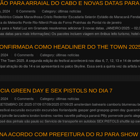
mo atração principal após ter excursionado como abertura do Blink-182 na One More Time Tou
ÃO PARA ARRAIAL DO CABO E NOVAS DATAS PAR
, 2024
0 Comments
Category:
últimas notícias
istórico
Cidade Maravilhosa
Cristo Redentor
Escadaria Selarón
Estádio do Maracanã
Fenda
a do Meteorito
Ponte Rio-Niterói
Praia do Forno
Prainhas do Pontal
rio de janeiro
s para o Natal Luz em Gramado resolvemos adicionar 3 novas datas. JANEIRO/2025: – 02,0
nas datas para mais informações) Os pacotes incluem viagem em ônibus leito turismo, hotel e
CONFIRMADA COMO HEADLINER DO THE TOWN 202
 2024
0 Comments
Category:
últimas notícias
The Town 2025. A segunda edição do festival acontecerá nos dias 6, 7, 12, 13 e 14 de setem
cipal atração do dia 14 e se apresentará no palco Skyline. Essa será a quinta vez da artista n
IA GREEN DAY E SEX PISTOLS NO DIA 7
 2024
0 Comments
Category:
últimas notícias
 SETEMBRO DE 2025
07/09
07/09/2025
07/09/25
amsterdam
balneario camboriu
blumenau
b
estival
excursão
excursión
excursões
florianópolis
gaspar
geel
graspop
green day
guarami
l
joinville
lanzadera
london
londres
nantes
navette
palhoça
paraná
Pitty
pomerode
porto aleg
josé dos pinhais
são paulo
sc
Servicio de transporte en autobús
SEX PISTOLS
shuttle
sp
swe
s principais atrações do The Town 2025, que acontecerá nos dias 6, 7, 12, 13 e 14 de sete
INA ACORDO COM PREFEITURA DO RJ PARA SHOW
ner do dia 7, data em que o festival celebrará o rock. Além do Green Day, o dia terá […]