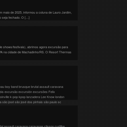
m maio de 2025, informou a coluna de Lauro Jardim,
o seja fechado. O […]
e shows/festivais), abrimos agora excursão para
 SPA na cidade de Machadinho/RS. O Resort Thermas
nau
boy band
brusque
brutal assault
caravana
bis
excursão
excursión
excursões
Felix
joinville
k-pop
kpop
lanzadera
Lee Know
london
na
são josé
são josé dos pinhais
são paulo
sc
erator
viaje
wacken
s apresentações acontecerão em: 01/04/2025 – Rio
vents/stray-kids-sao-paulo/ 06/04/2025 – São
nseguirem comprar seus ingressos, teremos […]
tal assault
caravana
caravanas
clisson
curitiba