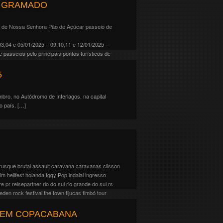
r. Produzida pela Live Nation, a […]
A GRAMADO
 de Nossa Senhora
Pão de Açúcar
passeio de
3,04 e 05/01/2025 – 09,10,11 e 12/01/2025 –
 passeios pelo principais pontos turísticos de
5
bro, no Autódromo de Interlagos, na capital
o país. […]
rusque
brutal assault
caravana
caravanas
clisson
rim
hellfest
holanda
Iggy Pop
indaial
ingresso
re
pr
reisepartner
rio do sul
rio grande do sul
rs
den rock festival
the town
tijucas
timbó
tour
mbro, no Autódromo de Interlagos, na capital
 EM COPACABANA