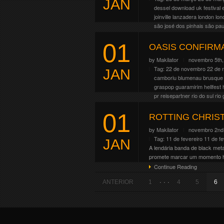
JAN
Continue Reading
dessel
download uk festival
joinville
lanzadera
london
lon
são josé dos pinhais
são pau
A LiveNation anunciou show ext
01
Curitiba/PR. As vendas de ing
OASIS CONFIRMA
aberta: https://www.makilacrowl
by
Makilator
novembro 5th,
Continue Reading
Tag:
22 de novembro
22 de 
JAN
camboriu
blumenau
brusque
graspop
guaramirim
hellfest
pr
reisepartner
rio do sul
rio
tijucas
timbó
tour operator
vi
01
O Oasis vai fazer uma turnê d
ROTTING CHRIST
Latina. Os shows do Oasis no 
by
Makilator
novembro 2nd
Continue Reading
Tag:
11 de fevereiro
11 de fe
JAN
A lendária banda de black meta
promete marcar um momento his
Continue Reading
. . .
ANTERIOR
1
4
5
6