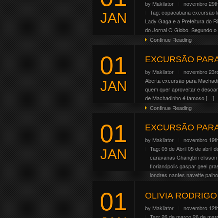
by
Makilator
novembro 29th
Continue Reading
Tag:
copacabana
excursão l
JAN
Lady Gaga e a Prefeitura do R
do Jornal O Globo. Segundo o 
Continue Reading
01
EXCURSÃO PARA
by
Makilator
novembro 23r
Aberta excursão para Machadi
JAN
quem quer aproveitar e desca
de Machadinho é famoso […]
Continue Reading
01
EXCURSÃO PARA 
by
Makilator
novembro 19th
Tag:
05 de Abril
05 de abril 
JAN
caravanas
Changbin
clisson
florianópolis
gaspar
geel
gra
londres
nantes
navette
palh
Servicio de transporte en au
01
O grupo sul-coreano Stray Kid
OLIVIA RODRIGO
de Janeiro/RJ (Estádio Nilton
by
Makilator
novembro 12th
Paulo/SP (Estádio Morumbis). 
Tag:
26 de março
26 de mar